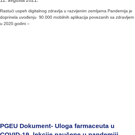
12. avgusta 2021.
Rastući uspeh digitalnog zdravlja u razvijenim zemljama Pandemija je
doprinela uvođenju 90.000 mobilnih aplikacija povezanih sa zdravljem
u 2020.godini –
PGEU Dokument- Uloga farmaceuta u
COVID-19, lekcije naučene u pandemiji