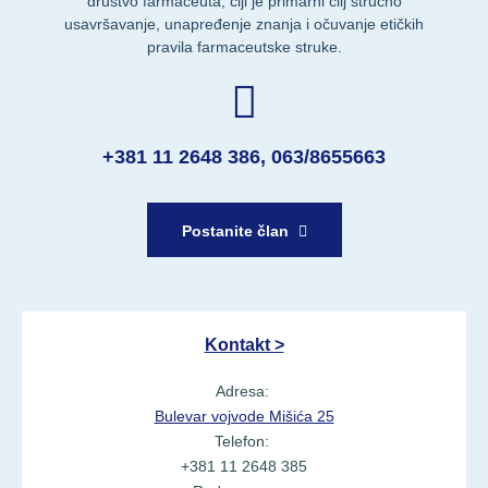
društvo farmaceuta, čiji je primarni cilj stručno
usavršavanje, unapređenje znanja i očuvanje etičkih
pravila farmaceutske struke.
+381 11 2648 386, 063/8655663
Postanite član
Kontakt >
Adresa:
Bulevar vojvode Mišića 25
Telefon:
+381 11 2648 385