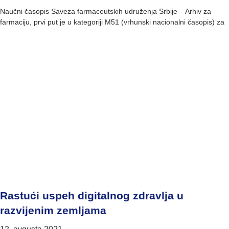
Naučni časopis Saveza farmaceutskih udruženja Srbije – Arhiv za
farmaciju, prvi put je u kategoriji M51 (vrhunski nacionalni časopis) za
Rastući uspeh digitalnog zdravlja u
razvijenim zemljama