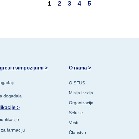
1
2
3
4
5
resi i simpozijumi >
O nama >
ogađaji
O SFUS
Misija i vizija
va događaja
Organizacija
ikacije >
Sekcije
ublikacije
Vesti
 za farmaciju
Članstvo