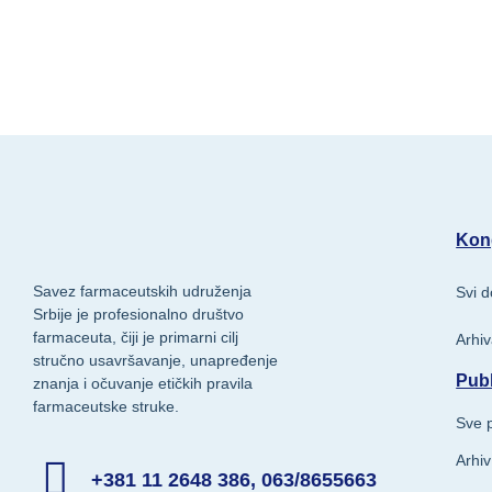
Kong
Savez farmaceutskih udruženja
Svi d
Srbije je profesionalno društvo
farmaceuta, čiji je primarni cilj
Arhi
stručno usavršavanje, unapređenje
Publ
znanja i očuvanje etičkih pravila
farmaceutske struke.
Sve p
Arhiv
+381 11 2648 386, 063/8655663