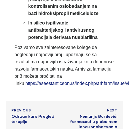
kontrolisanim oslobađanjem na
bazi hidroksipropil metilceluloze
In silico ispitivanje
antibakterijskog i antivirusnog
potencijala derivata nusbiarilina
Pozivamo sve zainteresovane kolege da
pogledaju najnoviji broj i upoznaju se sa
rezultatima najnovijih istraživanja koja doprinose
razvoju farmaceutskih nauka. Arhiv za farmaciju
br 3 možete pročitati na
linku
https://aseestant.ceon.rs/index.php/arhfarm/issue/
PREVIOUS
NEXT
Održan kurs Pregled
Nemanja Đorđević:
terapije
farmaceut u globalnom
lancu snabdevanja