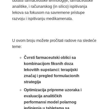
oblasti farmaceutske tehnologije, farmaceutske
analitike, i računarskog (in silico) ispitivanja
lekova sa fokusom na savremene pristupe
razvoju i ispitivanju medikamenata.
U ovom broju možete pročitati radove na sledeće
teme:
Čvrsti farmaceutski oblici sa
kombinacijom fiksnih doza
lekovitih supstanci: terapijski
značaj i pregled formulacionih
strategija
Optimizacija pripreme uzoraka i
evaluacija analitičkih
performansi model polarnog
jedinjenja u tabletama sa