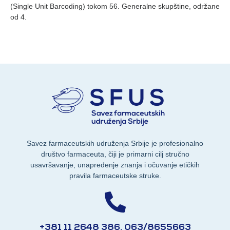
(Single Unit Barcoding) tokom 56. Generalne skupštine, održane
od 4.
Savez farmaceutskih udruženja Srbije je profesionalno
društvo farmaceuta, čiji je primarni cilj stručno
usavršavanje, unapređenje znanja i očuvanje etičkih
pravila farmaceutske struke.
+381 11 2648 386, 063/8655663