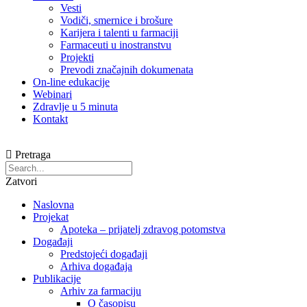
Vesti
Vodiči, smernice i brošure
Karijera i talenti u farmaciji
Farmaceuti u inostranstvu
Projekti
Prevodi značajnih dokumenata
On-line edukacije
Webinari
Zdravlje u 5 minuta
Kontakt
Pretraga
Zatvori
Naslovna
Projekat
Apoteka – prijatelj zdravog potomstva
Događaji
Predstojeći događaji
Arhiva događaja
Publikacije
Arhiv za farmaciju
O časopisu