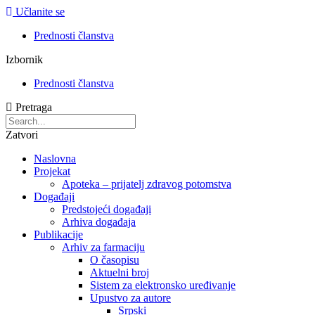
Učlanite se
Prednosti članstva
Izbornik
Prednosti članstva
Pretraga
Zatvori
Naslovna
Projekat
Apoteka – prijatelj zdravog potomstva
Događaji
Predstojeći događaji
Arhiva događaja
Publikacije
Arhiv za farmaciju
O časopisu
Aktuelni broj
Sistem za elektronsko uređivanje
Upustvo za autore
Srpski