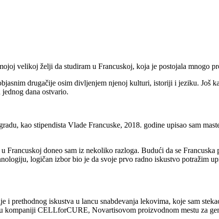
 mojoj velikoj želji da studiram u Francuskoj, koja je postojala mnogo p
im drugačije osim divljenjem njenoj kulturi, istoriji i jeziku. Još k
an jednog dana ostvario.
adu, kao stipendista Vlade Francuske, 2018. godine upisao sam master 2
u Francuskoj doneo sam iz nekoliko razloga. Budući da se Francuska poz
hnologiju, logičan izbor bio je da svoje prvo radno iskustvo potražim u
ije i prethodnog iskustva u lancu snabdevanja lekovima, koje sam steka
r u kompaniji CELLforCURE, Novartisovom proizvodnom mestu za ge