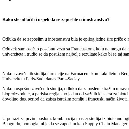
Kako ste odlučili i uspeli da se zaposlite u inostranstvu?
Odluka da se zaposlim u inostranstvu bila je epilog jedne šire priče o
Oduvek sam osećao posebnu vezu sa Francuskom, koju ne mogu da objasn
univerziteta i trudio se da postižem najbolje rezultate kako bi se taj s
Nakon završenih studija farmacije na Farmaceutskom fakultetu u Beogr
Univerzitetu Paris-Sud, danas Paris-Saclay.
Nakon uspešno završenih studija, odluku da zaposlenje tražim upravo 
bioproizvodnje, a pariska regija kao jedan od važnih klastera za biote
dovoljno dug period da zaista istražim zemlju i francuski način života.
U potrazi za prvim poslom, kombinacija master studija iz biotehnolog
Beogradu, pomogla mi je da se zaposlim kao Supply Chain Manage