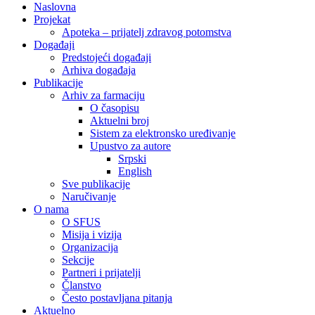
Naslovna
Projekat
Apoteka – prijatelj zdravog potomstva
Događaji
Predstojeći događaji
Arhiva događaja
Publikacije
Arhiv za farmaciju
O časopisu
Aktuelni broj
Sistem za elektronsko uređivanje
Upustvo za autore
Srpski
English
Sve publikacije
Naručivanje
O nama
O SFUS
Misija i vizija
Organizacija
Sekcije
Partneri i prijatelji
Članstvo
Često postavljana pitanja
Aktuelno