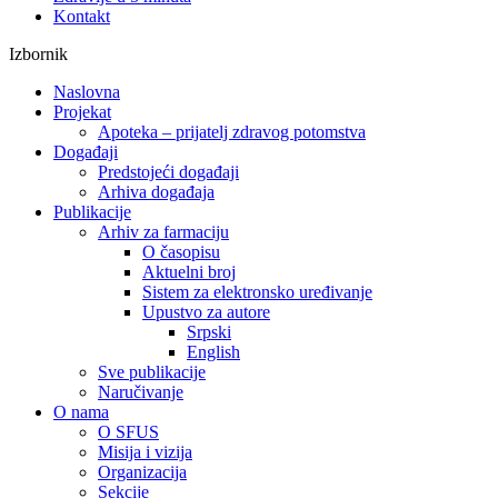
Kontakt
Izbornik
Naslovna
Projekat
Apoteka – prijatelj zdravog potomstva
Događaji
Predstojeći događaji
Arhiva događaja
Publikacije
Arhiv za farmaciju
O časopisu
Aktuelni broj
Sistem za elektronsko uređivanje
Upustvo za autore
Srpski
English
Sve publikacije
Naručivanje
O nama
O SFUS
Misija i vizija
Organizacija
Sekcije