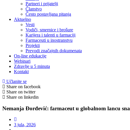
Partneri i prijatelji
Članstvo
Često postavljana pitanja
Aktuelno
Vesti
Vodiči, smernice i brošure
Karijera i talenti u farmaciji
Farmaceuti u inostranstvu
Projekti
Prevodi značajnih dokumenata
On-line edukacije
Webinari
Zdravlje u 5 minuta
Kontakt
Učlanite se
Share on facebook
Share on twitter
Share on linkedin
Nemanja Đorđević: farmaceut u globalnom lancu sna
3 jula, 2026