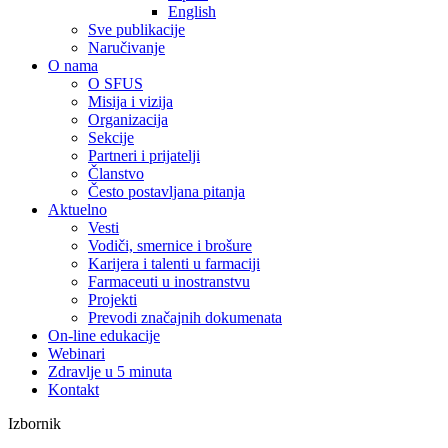
English
Sve publikacije
Naručivanje
O nama
O SFUS
Misija i vizija
Organizacija
Sekcije
Partneri i prijatelji
Članstvo
Često postavljana pitanja
Aktuelno
Vesti
Vodiči, smernice i brošure
Karijera i talenti u farmaciji
Farmaceuti u inostranstvu
Projekti
Prevodi značajnih dokumenata
On-line edukacije
Webinari
Zdravlje u 5 minuta
Kontakt
Izbornik