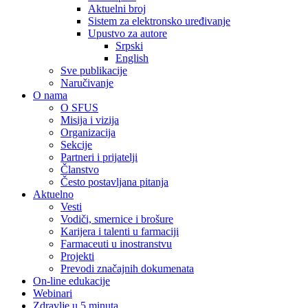
Aktuelni broj
Sistem za elektronsko uređivanje
Upustvo za autore
Srpski
English
Sve publikacije
Naručivanje
O nama
O SFUS
Misija i vizija
Organizacija
Sekcije
Partneri i prijatelji
Članstvo
Često postavljana pitanja
Aktuelno
Vesti
Vodiči, smernice i brošure
Karijera i talenti u farmaciji
Farmaceuti u inostranstvu
Projekti
Prevodi značajnih dokumenata
On-line edukacije
Webinari
Zdravlje u 5 minuta