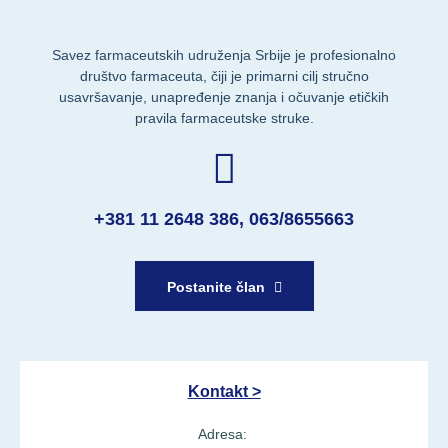
Savez farmaceutskih udruženja Srbije je profesionalno
društvo farmaceuta, čiji je primarni cilj stručno
usavršavanje, unapređenje znanja i očuvanje etičkih
pravila farmaceutske struke.
+381 11 2648 386, 063/8655663
Postanite član
Kontakt >
Adresa: