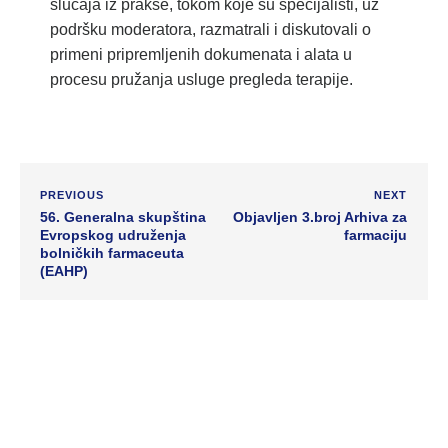
slučaja iz prakse, tokom koje su specijalisti, uz
podršku moderatora, razmatrali i diskutovali o
primeni pripremljenih dokumenata i alata u
procesu pružanja usluge pregleda terapije.
PREVIOUS
NEXT
56. Generalna skupština
Objavljen 3.broj Arhiva za
Evropskog udruženja
farmaciju
bolničkih farmaceuta
(EAHP)