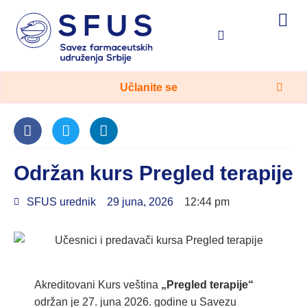
On-line edukacije
Zdravlje u 5 minuta
Učlanite se
Održan kurs Pregled terapije
SFUS urednik
29 juna, 2026
12:44 pm
Akreditovani Kurs veština
„Pregled terapije“
održan je 27. juna 2026. godine u Savezu