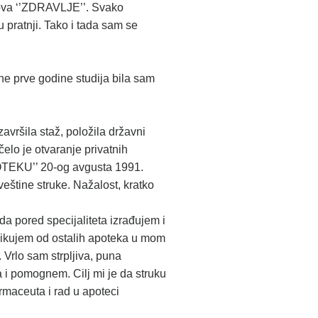
ekova ‘’ZDRAVLJE’’. Svako
pratnji. Tako i tada sam se
ene prve godine studija bila sam
avršila staž, položila državni
čelo je otvaranje privatnih
POTEKU’’ 20-og avgusta 1991.
veštine struke. Nažalost, kratko
a pored specijaliteta izrađujem i
likujem od ostalih apoteka u mom
Vrlo sam strpljiva, puna
 i pomognem. Cilj mi je da struku
maceuta i rad u apoteci