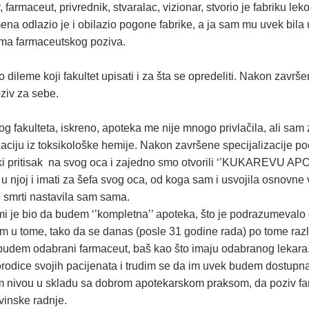
 farmaceut, privrednik, stvaralac, vizionar, stvorio je fabriku l
 odlazio je i obilazio pogone fabrike, a ja sam mu uvek bila u 
tama farmaceutskog poziva.
 dileme koji fakultet upisati i za šta se opredeliti. Nakon završ
ziv za sebe.
g fakulteta, iskreno, apoteka me nije mnogo privlačila, ali sam z
alizaciju iz toksikološke hemije. Nakon završene specijalizacije po
iki pritisak na svog oca i zajedno smo otvorili ‘’KUKAREVU A
i u njoj i imati za šefa svog oca, od koga sam i usvojila osnovne 
e smrti nastavila sam sama.
i je bio da budem ‘’kompletna’’ apoteka, što je podrazumevalo d
m u tome, tako da se danas (posle 31 godine rada) po tome raz
budem odabrani farmaceut, baš kao što imaju odabranog lekara. 
odice svojih pacijenata i trudim se da im uvek budem dostupna
m nivou u skladu sa dobrom apotekarskom praksom, da poziv far
vinske radnje.