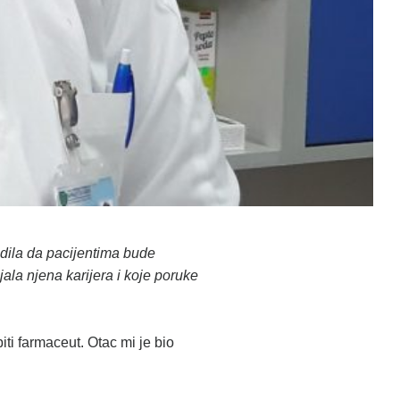
udila da pacijentima bude
ala njena karijera i koje poruke
ti farmaceut. Otac mi je bio