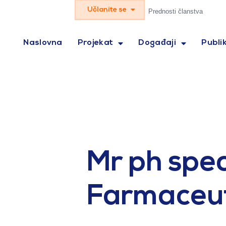
Učlanite se
Prednosti članstva
Naslovna
Projekat
Događaji
Publik
Mr ph spec
Farmaceuts