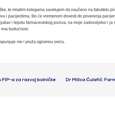
teške, te mladim kolegama savetujem da naučeno na fakultetu pri
 i pacijentima, što će vremenom dovesti do poverenja pacijenat
ljubav i lepotu farmaceutskog poziva, na moje zadovoljstvo i ja
a ima budućnost.
 ispunjuje me i pruža ogromnu sreću.
n FIP-a za razvoj bolničke
Dr Milica Ćulafić: Fa