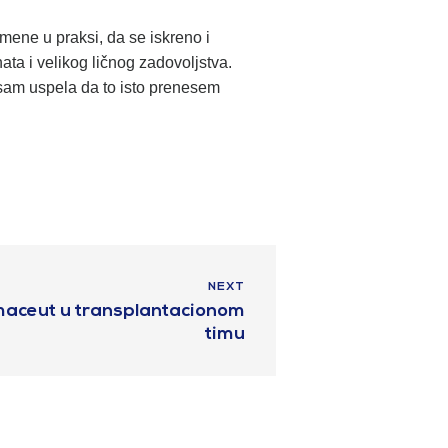
mene u praksi, da se iskreno i
a i velikog ličnog zadovoljstva.
 sam uspela da to isto prenesem
NEXT
rmaceut u transplantacionom
timu