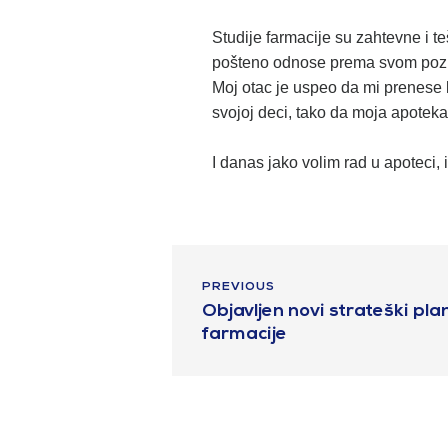
Studije farmacije su zahtevne i 
pošteno odnose prema svom pozivu
Moj otac je uspeo da mi prenese 
svojoj deci, tako da moja apotek
I danas jako volim rad u apoteci,
PREVIOUS
Objavljen novi strateški pla
farmacije