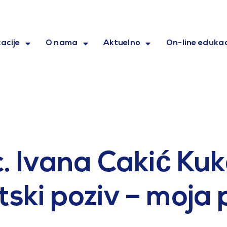
acije
O nama
Aktuelno
On-line edukac
. Ivana Cakić Kuk
ki poziv – moja 