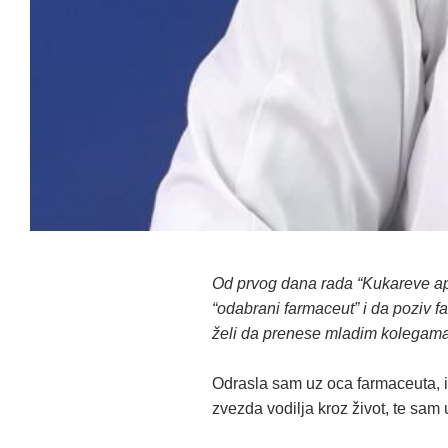
Od prvog dana rada “Kukareve apo
“odabrani farmaceut” i da poziv f
želi da prenese mladim kolegama 
Odrasla sam uz oca farmaceuta, i 
zvezda vodilja kroz život, te sa