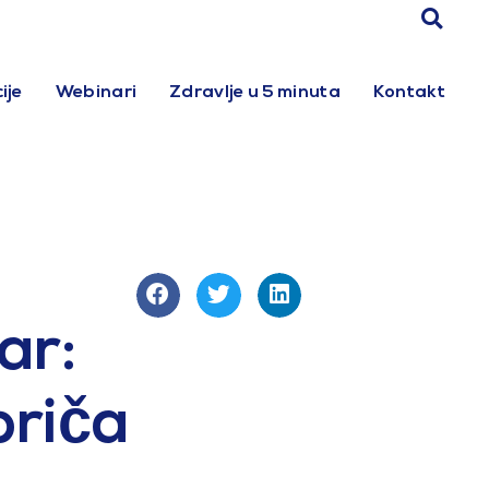
ije
Webinari
Zdravlje u 5 minuta
Kontakt
ar:
priča