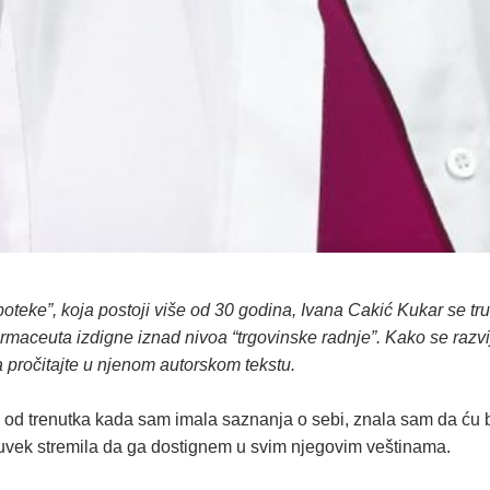
teke”, koja postoji više od 30 godina, Ivana Cakić Kukar se tr
armaceuta izdigne iznad nivoa “trgovinske radnje”. Kako se razvij
pročitajte u njenom autorskom tekstu.
od trenutka kada sam imala saznanja o sebi, znala sam da ću bi
m uvek stremila da ga dostignem u svim njegovim veštinama.