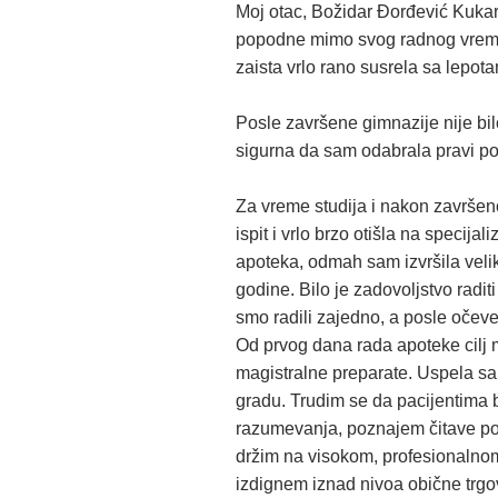
Moj otac, Božidar Đorđević Kukar,
popodne mimo svog radnog vremena
zaista vrlo rano susrela sa lepo
Posle završene gimnazije nije bilo
sigurna da sam odabrala pravi po
Za vreme studija i nakon završeno
ispit i vrlo brzo otišla na specij
apoteka, odmah sam izvršila vel
godine. Bilo je zadovoljstvo radit
smo radili zajedno, a posle očev
Od prvog dana rada apoteke cilj m
magistralne preparate. Uspela sa
gradu. Trudim se da pacijentima 
razumevanja, poznajem čitave por
držim na visokom, profesionalno
izdignem iznad nivoa obične trgo