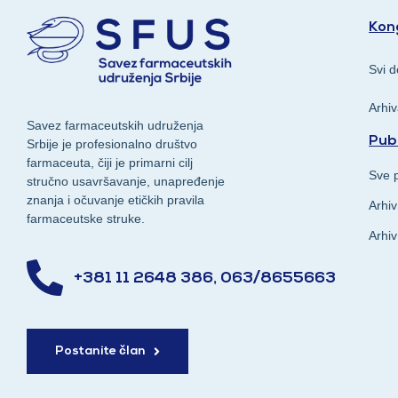
Kong
Svi d
Arhi
Savez farmaceutskih udruženja
Publ
Srbije je profesionalno društvo
farmaceuta, čiji je primarni cilj
Sve p
stručno usavršavanje, unapređenje
znanja i očuvanje etičkih pravila
Arhiv
farmaceutske struke.
Arhiv
+381 11 2648 386, 063/8655663
Postanite član