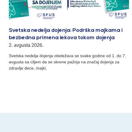
Svetska nedelja dojenja: Podrška majkama i
bezbedna primena lekova tokom dojenja
2. avgusta 2026.
Svetska nedelja dojenja obeležava se svake godine od 1. do 7.
avgusta sa ciljem da se skrene pažnja na značaj dojenja za
zdravlje dece, majki,