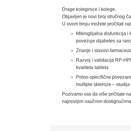
Drage koleginice i kolege,
Objavljen je novi broj stručnog 
U ovom broju možete pročitati ra
Mikroglijalna disfunkcija 
povezuje dijabetes sa ra
Znanje i stavovi farmaceut
Razvoj i validacija RP-HPL
kvaliteta tableta
Polno-specifične povezanos
multiple skleroze – studij
Pozivamo vas da više pričitate n
najnovijim naučnim dostignućima