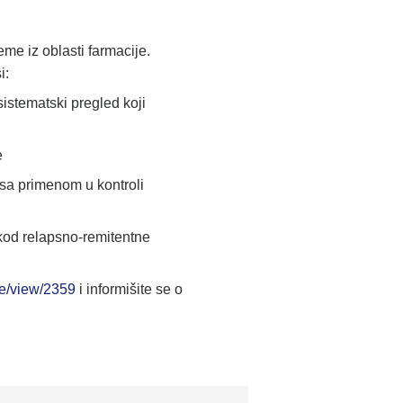
eme iz oblasti farmacije.
i:
sistematski pregled koji
e
 sa primenom u kontroli
 kod relapsno-remitentne
ue/view/2359
i informišite se o