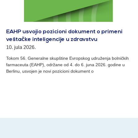
EAHP usvojio pozicioni dokument o primeni
veštačke inteligencije u zdravstvu
10. jula 2026.
Tokom 56. Generalne skupštine Evropskog udruženja bolničkih
farmaceuta (EAHP), održane od 4. do 6. juna 2026. godine u
Berlinu, usvojen je novi pozicioni dokument o