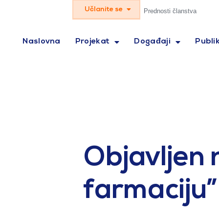
Učlanite se
Prednosti članstva
Naslovna
Projekat
Događaji
Publik
Objavljen 
farmaciju”