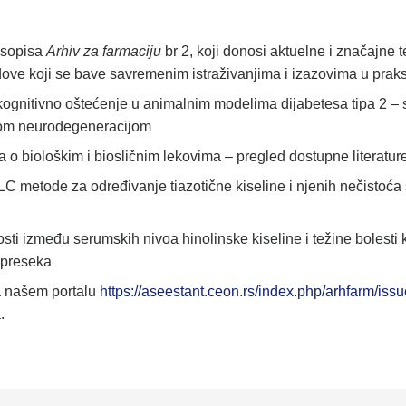
časopisa
Arhiv za farmaciju
br 2, koji donosi aktuelne i značajne t
dove koji se bave savremenim istraživanjima i izazovima u praks
i kognitivno oštećenje u animalnim modelima dijabetesa tipa 2 – 
nom neurodegeneracijom
a o biološkim i biosličnim lekovima – pregled dostupne literatur
C metode za određivanje tiazotične kiseline i njenih nečistoća
ti između serumskih nivoa hinolinske kiseline i težine bolesti
a preseka
a našem portalu
https://aseestant.ceon.rs/index.php/arhfarm/iss
.