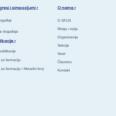
resi i simpozijumi >
O nama >
ogađaji
O SFUS
Misija i vizija
va događaja
Organizacija
ikacije >
Sekcije
ublikacije
Vesti
 za farmaciju
Članstvo
 za farmaciju / Aktuelni broj
Kontakt