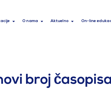
acije
O nama
Aktuelno
On-line edukac
novi broj časopisa