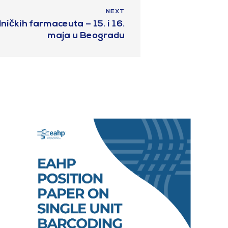
NEXT
ičkih farmaceuta – 15. i 16.
maja u Beogradu