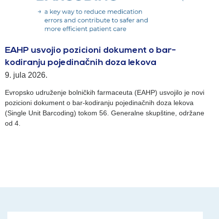
EAHP usvojio pozicioni dokument o bar-
kodiranju pojedinačnih doza lekova
9. jula 2026.
Evropsko udruženje bolničkih farmaceuta (EAHP) usvojilo je novi
pozicioni dokument o bar-kodiranju pojedinačnih doza lekova
(Single Unit Barcoding) tokom 56. Generalne skupštine, održane
od 4.