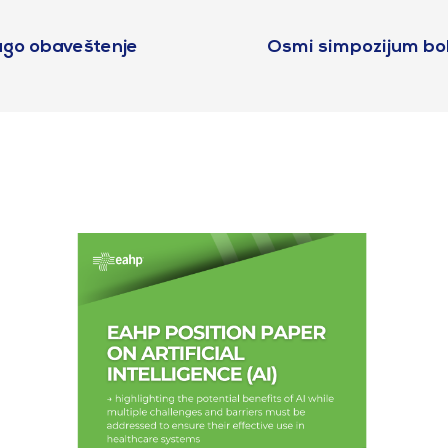
ugo obaveštenje
Osmi simpozijum boln