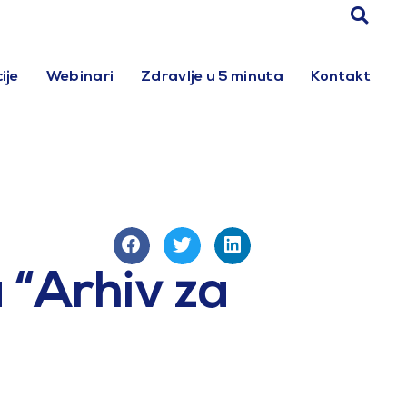
ije
Webinari
Zdravlje u 5 minuta
Kontakt
 “Arhiv za