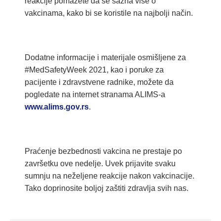
reakcije pomažete da se sazna više o
vakcinama, kako bi se koristile na najbolji način.
Dodatne informacije i materijale osmišljene za
#MedSafetyWeek 2021, kao i poruke za
pacijente i zdravstvene radnike, možete da
pogledate na internet stranama ALIMS-a
www.alims.gov.rs
.
Praćenje bezbednosti vakcina ne prestaje po
završetku ove nedelje. Uvek prijavite svaku
sumnju na neželjene reakcije nakon vakcinacije.
Tako doprinosite bolj
oj zaštiti zdravlja svih nas.