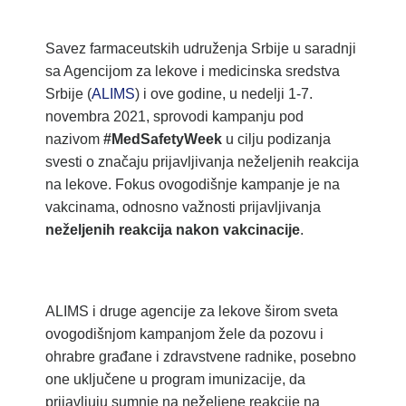
Savez farmaceutskih udruženja Srbije u saradnji
sa Agencijom za lekove i medicinska sredstva
Srbije (
ALIMS
) i ove godine, u nedelji 1-7.
novembra 2021, sprovodi kampanju pod
nazivom
#MedSafetyWeek
u cilju podizanja
svesti o značaju prijavljivanja neželjenih reakcija
na lekove. Fokus ovogodišnje kampanje je na
vakcinama, odnosno važnosti prijavljivanja
neželjenih reakcija nakon vakcinacije
.
ALIMS i druge agencije za lekove širom sveta
ovogodišnjom kampanjom žele da pozovu i
ohrabre građane i zdravstvene radnike, posebno
one uključene u program imunizacije, da
prijavljuju sumnje na neželjene reakcije na