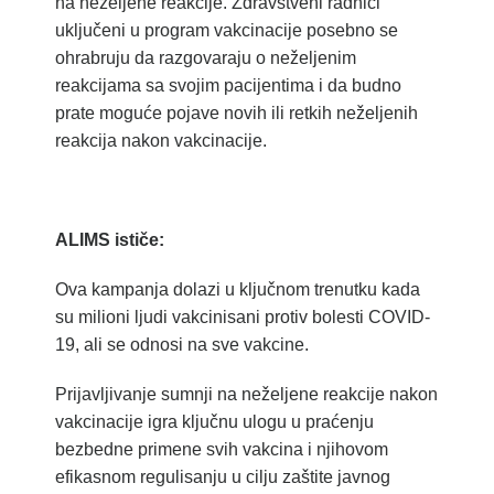
na neželjene reakcije. Zdravstveni radnici
uključeni u program vakcinacije posebno se
ohrabruju da razgovaraju o neželjenim
reakcijama sa svojim pacijentima i da budno
prate moguće pojave novih ili retkih neželjenih
reakcija nakon vakcinacije.
ALIMS ističe:
Ova kampanja dolazi u ključnom trenutku kada
su milioni ljudi vakcinisani protiv bolesti COVID-
19, ali se odnosi na sve vakcine.
Prijavljivanje sumnji na neželjene reakcije nakon
vakcinacije igra ključnu ulogu u praćenju
bezbedne primene svih vakcina i njihovom
efikasnom regulisanju u cilju zaštite javnog