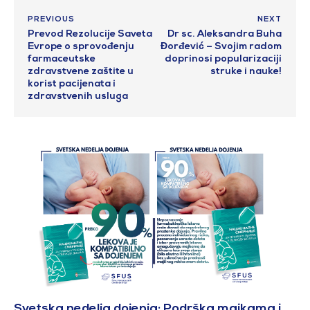
PREVIOUS
NEXT
Prevod Rezolucije Saveta
Dr sc. Aleksandra Buha
Evrope o sprovođenju
Đorđević – Svojim radom
farmaceutske
doprinosi popularizaciji
zdravstvene zaštite u
struke i nauke!
korist pacijenata i
zdravstvenih usluga
Svetska nedelja dojenja: Podrška majkama i