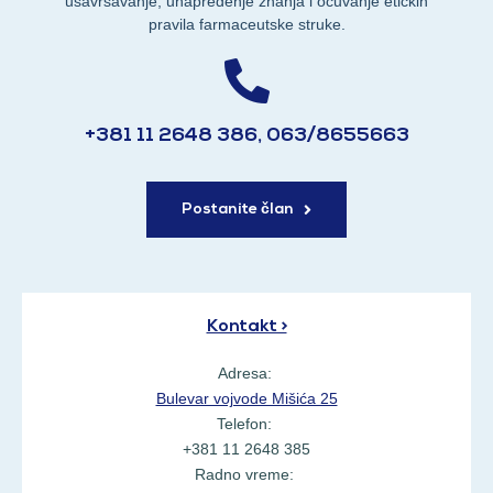
usavršavanje, unapređenje znanja i očuvanje etičkih
pravila farmaceutske struke.
+381 11 2648 386, 063/8655663
Postanite član
Kontakt >
Adresa:
Bulevar vojvode Mišića 25
Telefon:
+381 11 2648 385
Radno vreme: