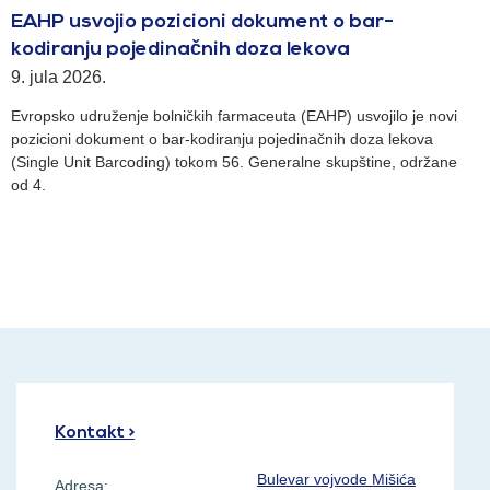
EAHP usvojio pozicioni dokument o bar-
kodiranju pojedinačnih doza lekova
9. jula 2026.
Evropsko udruženje bolničkih farmaceuta (EAHP) usvojilo je novi
pozicioni dokument o bar-kodiranju pojedinačnih doza lekova
(Single Unit Barcoding) tokom 56. Generalne skupštine, održane
od 4.
Kontakt >
Bulevar vojvode Mišića
Adresa: