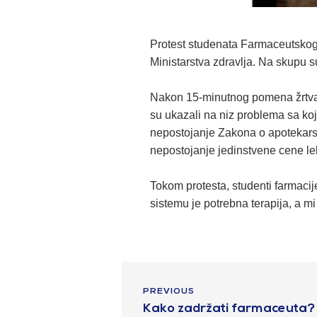
Protest studenata Farmaceutskog 
Ministarstva zdravlja. Na skupu su
Nakon 15-minutnog pomena žrtva
su ukazali na niz problema sa k
nepostojanje Zakona o apotekarsk
nepostojanje jedinstvene cene 
Tokom protesta, studenti farmacije
sistemu je potrebna terapija, a m
PREVIOUS
Kako zadržati farmaceuta?