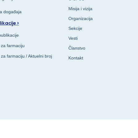
Misija i vizija
va događaja
Organizacija
ikacije >
Sekcije
ublikacije
Vesti
 za farmaciju
Članstvo
 za farmaciju / Aktuelni broj
Kontakt