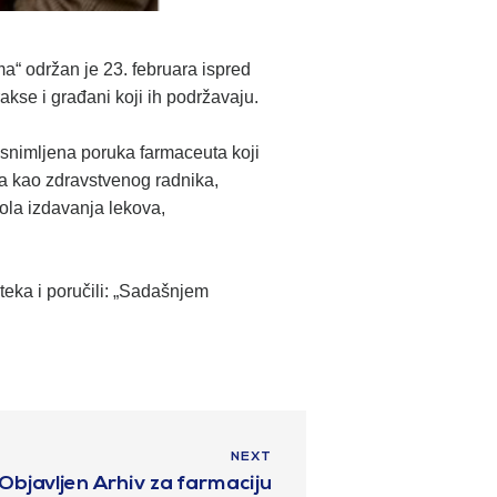
a“ održan je 23. februara ispred
rakse i građani koji ih podržavaju.
nimljena poruka farmaceuta koji
a kao zdravstvenog radnika,
ola izdavanja lekova,
oteka i poručili: „Sadašnjem
NEXT
Objavljen Arhiv za farmaciju