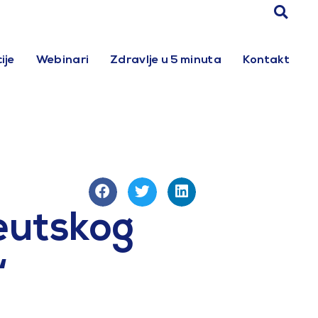
ije
Webinari
Zdravlje u 5 minuta
Kontakt
eutskog
“