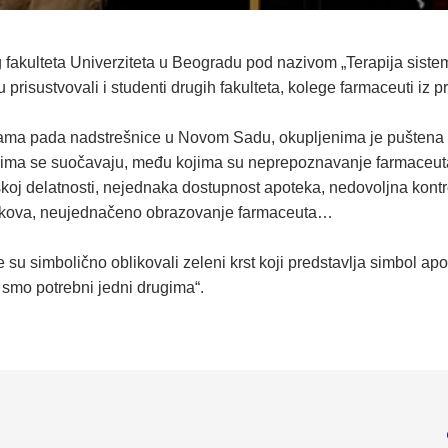
fakulteta Univerziteta u Beogradu pod nazivom „Terapija sistem
 prisustvovali i studenti drugih fakulteta, kolege farmaceuti iz p
ma pada nadstrešnice u Novom Sadu, okupljenima je puštena s
ojima se suočavaju, među kojima su neprepoznavanje farmaceut
oj delatnosti, nejednaka dostupnost apoteka, nedovoljna kontr
lekova, neujednačeno obrazovanje farmaceuta…
 su simbolično oblikovali zeleni krst koji predstavlja simbol ap
i smo potrebni jedni drugima“.