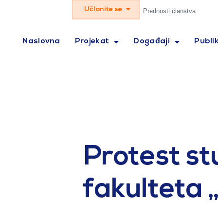
Učlanite se
Prednosti članstva
Naslovna
Projekat
Događaji
Publik
Protest s
fakulteta 