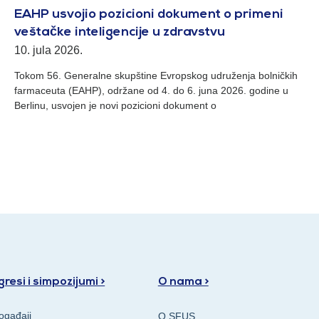
EAHP usvojio pozicioni dokument o primeni
veštačke inteligencije u zdravstvu
10. jula 2026.
Tokom 56. Generalne skupštine Evropskog udruženja bolničkih
farmaceuta (EAHP), održane od 4. do 6. juna 2026. godine u
Berlinu, usvojen je novi pozicioni dokument o
resi i simpozijumi >
O nama >
ogađaji
O SFUS