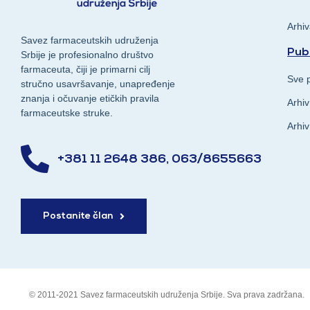
Arhi
Savez farmaceutskih udruženja
Publ
Srbije je profesionalno društvo
farmaceuta, čiji je primarni cilj
Sve p
stručno usavršavanje, unapređenje
znanja i očuvanje etičkih pravila
Arhiv
farmaceutske struke.
Arhiv
+381 11 2648 386, 063/8655663
Postanite član
© 2011-2021 Savez farmaceutskih udruženja Srbije. Sva prava zadržana.