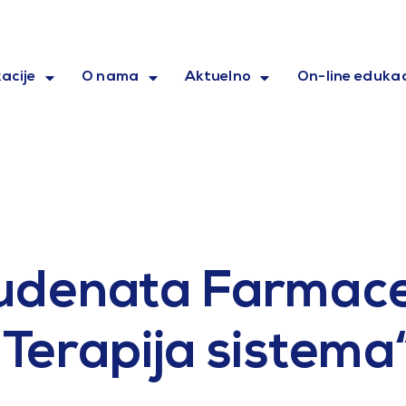
acije
O nama
Aktuelno
On-line edukac
tudenata Farmac
„Terapija sistema