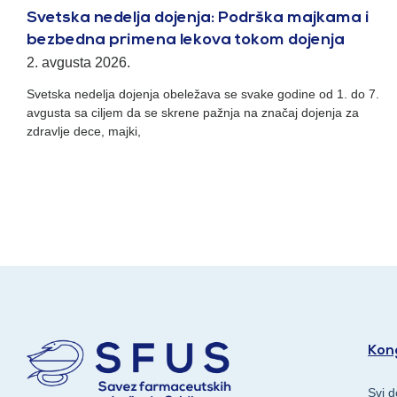
Svetska nedelja dojenja: Podrška majkama i
bezbedna primena lekova tokom dojenja
2. avgusta 2026.
Svetska nedelja dojenja obeležava se svake godine od 1. do 7.
avgusta sa ciljem da se skrene pažnja na značaj dojenja za
zdravlje dece, majki,
Kong
Svi d