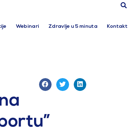
ije
Webinari
Zdravlje u 5 minuta
Kontakt
ena
portu”