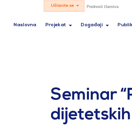
Učlanite se
Prednosti članstva
Naslovna
Projekat
Događaji
Publik
Seminar “
dijetetski