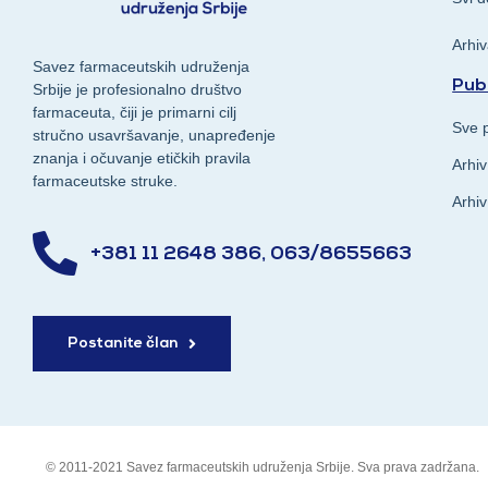
Arhi
Savez farmaceutskih udruženja
Publ
Srbije je profesionalno društvo
farmaceuta, čiji je primarni cilj
Sve p
stručno usavršavanje, unapređenje
znanja i očuvanje etičkih pravila
Arhiv
farmaceutske struke.
Arhiv
+381 11 2648 386, 063/8655663
Postanite član
© 2011-2021 Savez farmaceutskih udruženja Srbije. Sva prava zadržana.