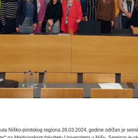
uta Niško-pirotskog regiona 28.03.2024. godine održan je sem
tu“
na Medicinskom fakultetu Univerziteta u Nišu. Seminar je 