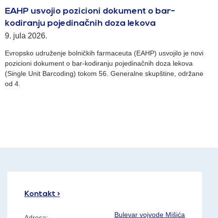
EAHP usvojio pozicioni dokument o bar-
kodiranju pojedinačnih doza lekova
9. jula 2026.
Evropsko udruženje bolničkih farmaceuta (EAHP) usvojilo je novi
pozicioni dokument o bar-kodiranju pojedinačnih doza lekova
(Single Unit Barcoding) tokom 56. Generalne skupštine, održane
od 4.
Kontakt >
Bulevar vojvode Mišića
Adresa: