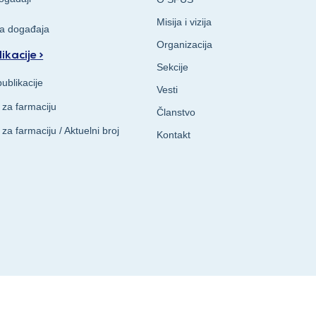
Misija i vizija
va događaja
Organizacija
ikacije >
Sekcije
ublikacije
Vesti
 za farmaciju
Članstvo
 za farmaciju / Aktuelni broj
Kontakt