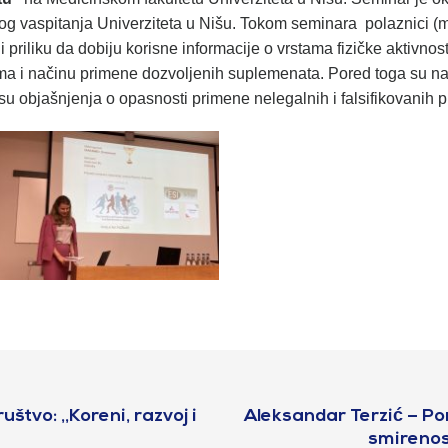
ičkog vaspitanja Univerziteta u Nišu. Tokom seminara polaznici (m
ali priliku da dobiju korisne informacije o vrstama fizičke aktivno
ima i načinu primene dozvoljenih suplemenata. Pored toga su nag
 su objašnjenja o opasnosti primene nelegalnih i falsifikovanih 
štvo: ,,Koreni, razvoj i
Aleksandar Terzić – Po
smirenost