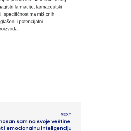
agistri farmacije, farmaceutski
sti, specifičnostima mišićnih
lašeni i potencijalni
proizvoda.
NEXT
nosan sam na svoje veštine,
 i emocionalnu inteligenciju