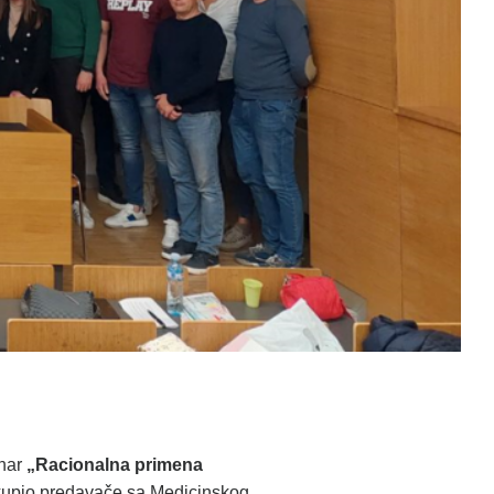
inar
„Racionalna primena
okupio predavače sa Medicinskog