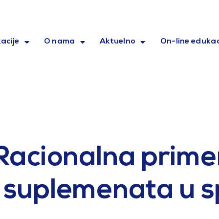
acije
O nama
Aktuelno
On-line edukac
Racionalna prim
h suplemenata u s