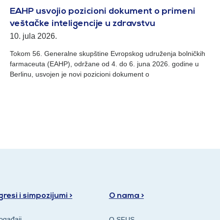
EAHP usvojio pozicioni dokument o primeni
veštačke inteligencije u zdravstvu
10. jula 2026.
Tokom 56. Generalne skupštine Evropskog udruženja bolničkih
farmaceuta (EAHP), održane od 4. do 6. juna 2026. godine u
Berlinu, usvojen je novi pozicioni dokument o
resi i simpozijumi >
O nama >
ogađaji
O SFUS