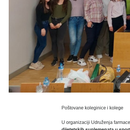
Poštovane koleginice i kolege
U organizaciji Udruženja farmace
dijetetskih suplemenata u spor