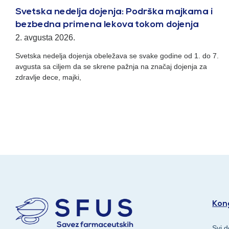
Svetska nedelja dojenja: Podrška majkama i
bezbedna primena lekova tokom dojenja
2. avgusta 2026.
Svetska nedelja dojenja obeležava se svake godine od 1. do 7.
avgusta sa ciljem da se skrene pažnja na značaj dojenja za
zdravlje dece, majki,
Kong
Svi d