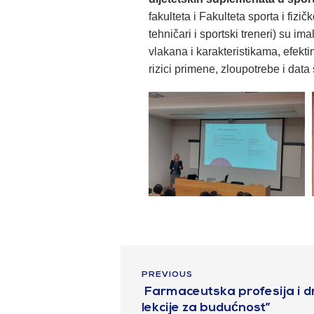
fakulteta i Fakulteta sporta i fiz
tehničari i sportski treneri) su im
vlakana i karakteristikama, efekt
rizici primene, zloupotrebe i data
PREVIOUS
Farmaceutska profesija i dru
lekcije za budućnost”