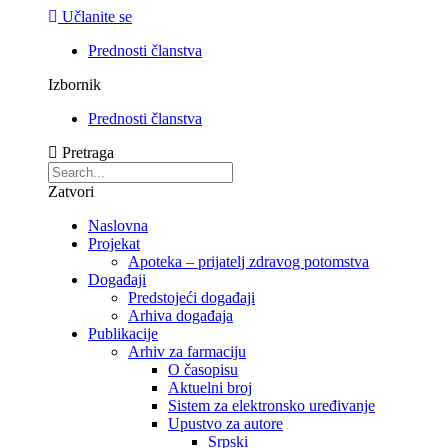
Učlanite se
Prednosti članstva
Izbornik
Prednosti članstva
Pretraga
Zatvori
Naslovna
Projekat
Apoteka – prijatelj zdravog potomstva
Događaji
Predstojeći događaji
Arhiva događaja
Publikacije
Arhiv za farmaciju
O časopisu
Aktuelni broj
Sistem za elektronsko uređivanje
Upustvo za autore
Srpski