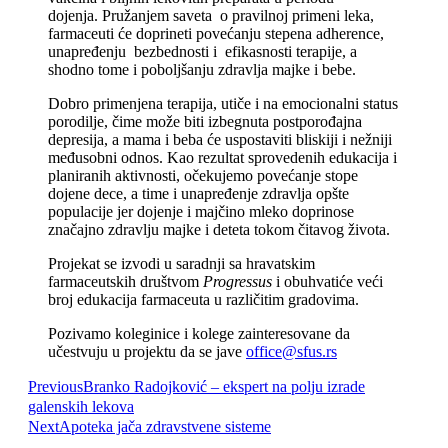
dojenja. Pružanjem saveta o pravilnoj primeni leka,
farmaceuti će doprineti povećanju stepena adherence,
unapređenju bezbednosti i efikasnosti terapije, a
shodno tome i poboljšanju zdravlja majke i bebe.
Dobro primenjena terapija, utiče i na emocionalni status
porodilje, čime može biti izbegnuta postporođajna
depresija, a mama i beba će uspostaviti bliskiji i nežniji
međusobni odnos. Kao rezultat sprovedenih edukacija i
planiranih aktivnosti, očekujemo povećanje stope
dojene dece, a time i unapređenje zdravlja opšte
populacije jer dojenje i majčino mleko doprinose
značajno zdravlju majke i deteta tokom čitavog života.
Projekat se izvodi u saradnji sa hravatskim
farmaceutskih društvom
Progressus
i obuhvatiće veći
broj edukacija farmaceuta u različitim gradovima.
Pozivamo koleginice i kolege zainteresovane da
učestvuju u projektu da se jave
office@sfus.rs
Previous
Branko Radojković – ekspert na polju izrade
galenskih lekova
Next
Apoteka jača zdravstvene sisteme