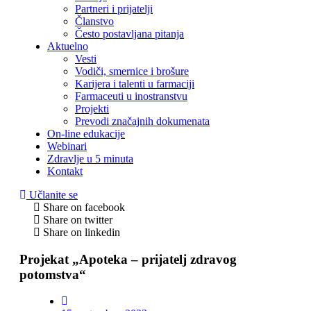
Partneri i prijatelji
Članstvo
Često postavljana pitanja
Aktuelno
Vesti
Vodiči, smernice i brošure
Karijera i talenti u farmaciji
Farmaceuti u inostranstvu
Projekti
Prevodi značajnih dokumenata
On-line edukacije
Webinari
Zdravlje u 5 minuta
Kontakt
Učlanite se
Share on facebook
Share on twitter
Share on linkedin
Projekat „Apoteka – prijatelj zdravog
potomstva“