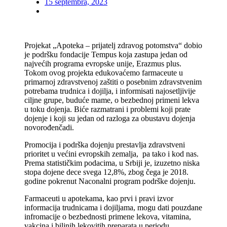
15 septembra, 2023
Projekat „Apoteka – prijatelj zdravog potomstva“ dobio
je podršku fondacije Tempus koja zastupa jedan od
najvećih programa evropske unije, Erazmus plus.
Tokom ovog projekta edukovaćemo farmaceute u
primarnoj zdravstvenoj zaštiti o posebnim zdravstvenim
potrebama trudnica i dojilja, i informisati najosetljivije
ciljne grupe, buduće mame, o bezbednoj primeni lekva
u toku dojenja. Biće razmatrani i problemi koji prate
dojenje i koji su jedan od razloga za obustavu dojenja
novorođenčadi.
Promocija i podrška dojenju prestavlja zdravstveni
prioritet u većini evropskih zemalja, pa tako i kod nas.
Prema statističkim podacima, u Srbiji je, izuzetno niska
stopa dojene dece svega 12,8%, zbog čega je 2018.
godine pokrenut Naconalni program podrške dojenju.
Farmaceuti u apotekama, kao prvi i pravi izvor
informacija trudnicama i dojiljama, mogu dati pouzdane
infromacije o bezbednosti primene lekova, vitamina,
vakcina i biljnih lekovitih preparata u periodu