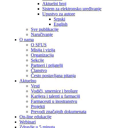
Aktuelni broj
Sistem za elektronsko uređivanje
Upustvo za autore
Srpski
English
Sve publikacije
Naručivanje
O nama
O SFUS
Misija i vizija
Organizacija
Sekcije
Partneri i prijatelji
Članstvo
Često postavljana pitanja
Aktuelno
Vesti
Vodiči, smernice i brošure
Karijera i talenti u farmaciji
Farmaceuti u inostranstvu
Projekti
Prevodi značajnih dokumenata
On-line edukacije
Webinari
Zdravlje u 5 minuta