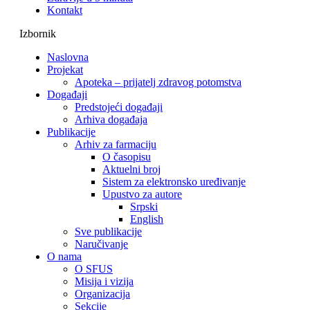
Kontakt
Izbornik
Naslovna
Projekat
Apoteka – prijatelj zdravog potomstva
Događaji
Predstojeći događaji
Arhiva događaja
Publikacije
Arhiv za farmaciju
O časopisu
Aktuelni broj
Sistem za elektronsko uređivanje
Upustvo za autore
Srpski
English
Sve publikacije
Naručivanje
O nama
O SFUS
Misija i vizija
Organizacija
Sekcije