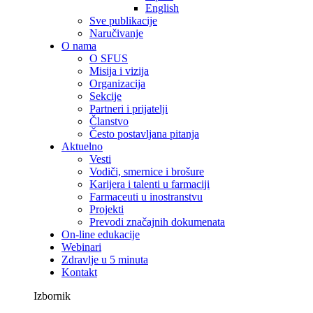
English
Sve publikacije
Naručivanje
O nama
O SFUS
Misija i vizija
Organizacija
Sekcije
Partneri i prijatelji
Članstvo
Često postavljana pitanja
Aktuelno
Vesti
Vodiči, smernice i brošure
Karijera i talenti u farmaciji
Farmaceuti u inostranstvu
Projekti
Prevodi značajnih dokumenata
On-line edukacije
Webinari
Zdravlje u 5 minuta
Kontakt
Izbornik