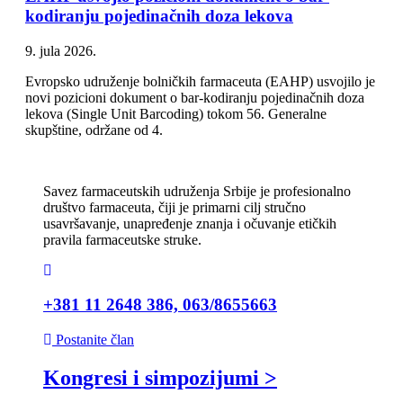
kodiranju pojedinačnih doza lekova
9. jula 2026.
Evropsko udruženje bolničkih farmaceuta (EAHP) usvojilo je
novi pozicioni dokument o bar-kodiranju pojedinačnih doza
lekova (Single Unit Barcoding) tokom 56. Generalne
skupštine, održane od 4.
Savez farmaceutskih udruženja Srbije je profesionalno
društvo farmaceuta, čiji je primarni cilj stručno
usavršavanje, unapređenje znanja i očuvanje etičkih
pravila farmaceutske struke.
+381 11 2648 386, 063/8655663
Postanite član
Kongresi i simpozijumi >