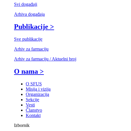
Svi događaji
Arhiva događaja
Publikacije >
Sve publikacije
Arhiv za farmaciju
Arhiv za farmaciju / Aktuelni broj
O nama >
O SFUS
Misija i vizija
Organizacija
Sekcije
Vesti
Članstvo
Kontakt
Izbornik