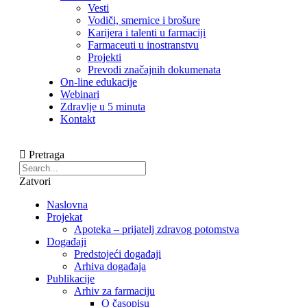
Vesti
Vodiči, smernice i brošure
Karijera i talenti u farmaciji
Farmaceuti u inostranstvu
Projekti
Prevodi značajnih dokumenata
On-line edukacije
Webinari
Zdravlje u 5 minuta
Kontakt
Pretraga
Zatvori
Naslovna
Projekat
Apoteka – prijatelj zdravog potomstva
Događaji
Predstojeći događaji
Arhiva događaja
Publikacije
Arhiv za farmaciju
O časopisu