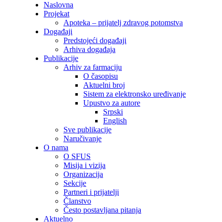
Naslovna
Projekat
Apoteka – prijatelj zdravog potomstva
Događaji
Predstojeći događaji
Arhiva događaja
Publikacije
Arhiv za farmaciju
O časopisu
Aktuelni broj
Sistem za elektronsko uređivanje
Upustvo za autore
Srpski
English
Sve publikacije
Naručivanje
O nama
O SFUS
Misija i vizija
Organizacija
Sekcije
Partneri i prijatelji
Članstvo
Često postavljana pitanja
Aktuelno