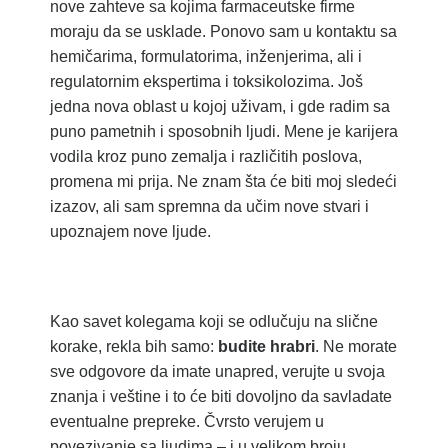
nove zahteve sa kojima farmaceutske firme
moraju da se usklade. Ponovo sam u kontaktu sa
hemičarima, formulatorima, inženjerima, ali i
regulatornim ekspertima i toksikolozima. Još
jedna nova oblast u kojoj uživam, i gde radim sa
puno pametnih i sposobnih ljudi. Mene je karijera
vodila kroz puno zemalja i različitih poslova,
promena mi prija. Ne znam šta će biti moj sledeći
izazov, ali sam spremna da učim nove stvari i
upoznajem nove ljude.
Kao savet kolegama koji se odlučuju na slične
korake, rekla bih samo:
budite hrabri
. Ne morate
sve odgovore da imate unapred, verujte u svoja
znanja i veštine i to će biti dovoljno da savladate
eventualne prepreke. Čvrsto verujem u
povezivanje sa ljudima – i u velikom broju