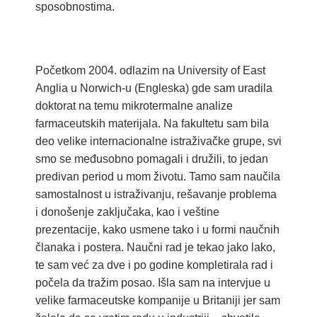
sposobnostima.
Početkom 2004. odlazim na University of East
Anglia u Norwich-u (Engleska) gde sam uradila
doktorat na temu mikrotermalne analize
farmaceutskih materijala. Na fakultetu sam bila
deo velike internacionalne istraživačke grupe, svi
smo se međusobno pomagali i družili, to jedan
predivan period u mom životu. Tamo sam naučila
samostalnost u istraživanju, rešavanje problema
i donošenje zaključaka, kao i veštine
prezentacije, kako usmene tako i u formi naučnih
članaka i postera. Naučni rad je tekao jako lako,
te sam već za dve i po godine kompletirala rad i
počela da tražim posao. Išla sam na intervjue u
velike farmaceutske kompanije u Britaniji jer sam