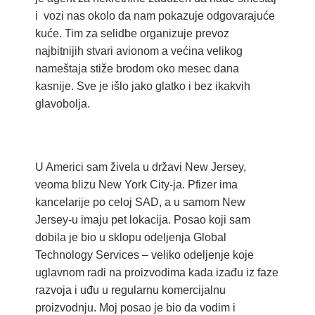
i vozi nas okolo da nam pokazuje odgovarajuće
kuće. Tim za selidbe organizuje prevoz
najbitnijih stvari avionom a većina velikog
nameštaja stiže brodom oko mesec dana
kasnije. Sve je išlo jako glatko i bez ikakvih
glavobolja.
U Americi sam živela u državi New Jersey,
veoma blizu New York City-ja. Pfizer ima
kancelarije po celoj SAD, a u samom New
Jersey-u imaju pet lokacija. Posao koji sam
dobila je bio u sklopu odeljenja Global
Technology Services – veliko odeljenje koje
uglavnom radi na proizvodima kada izađu iz faze
razvoja i uđu u regularnu komercijalnu
proizvodnju. Moj posao je bio da vodim i