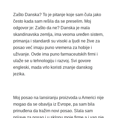
Zašto Danska? To je pitanje koje sam čula jako
često kada sam rešila da se preselim. Moj
odgovor je: Zašto da ne? Danska je mala
skandinavska zemlja, ima veoma uređen sistem,
primanja i standardi su visoki a ljudi ne žive za
posao već imaju puno vremena za hobije i
uživanje. Ovde ima puno farmaceutskih firmi i
ulaže se u tehnologiju i razvoj. Svi govore
engleski, mada vrlo koristi znanje danskog
jezika.
Moj posao na lansiranju proizvoda u Americi nije
mogao da se obavlja iz Evrope, pa sam bila
prinuđena da tražim novi posao. Slala sam
prijave za posao i u sklopu moje firme a i van nje,