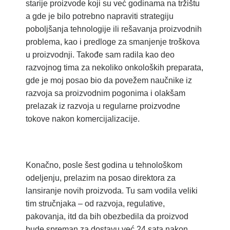
starije proizvode koji su već godinama na tržištu
a gde je bilo potrebno napraviti strategiju
poboljšanja tehnologije ili rešavanja proizvodnih
problema, kao i predloge za smanjenje troškova
u proizvodnji. Takođe sam radila kao deo
razvojnog tima za nekoliko onkoloških preparata,
gde je moj posao bio da povežem naučnike iz
razvoja sa proizvodnim pogonima i olakšam
prelazak iz razvoja u regularne proizvodne
tokove nakon komercijalizacije.
Konačno, posle šest godina u tehnološkom
odeljenju, prelazim na posao direktora za
lansiranje novih proizvoda. Tu sam vodila veliki
tim stručnjaka – od razvoja, regulative,
pakovanja, itd da bih obezbedila da proizvod
bude spreman za dostavu već 24 sata nakon