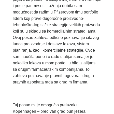
i posle par meseci traženja dobila sam
mogućnost da radim u Pfizerovom timu portfolio
lidera koji prave dugoročne proizvodno-
tehnološko-logističke strategije velikih proizvoda
koji su u skladu sa komercijalnim strategijama.
Ovaj posao zahteva odlično poznavanje čitavog
lanca proizvodnje i dostave lekova, sistem
planiranja, kao i komercijalne strategije. Ovde
sam naučila puno i o radu u alijansama jer je
nekoliko lekova u mom portfoliju bilo iz alijansi
sa drugim farmaceutskim kompanijama. To
zahteva poznavanje pravnih ugovora i drugih
pravnih aspekata rada sa drugim firmama.
Taj posao mi je omogućio prelazak u
Kopenhagen – predivan grad pun jezera i