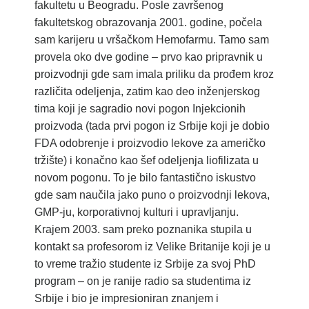
fakultetu u Beogradu. Posle završenog
fakultetskog obrazovanja 2001. godine, počela
sam karijeru u vršačkom Hemofarmu. Tamo sam
provela oko dve godine – prvo kao pripravnik u
proizvodnji gde sam imala priliku da prođem kroz
različita odeljenja, zatim kao deo inženjerskog
tima koji je sagradio novi pogon Injekcionih
proizvoda (tada prvi pogon iz Srbije koji je dobio
FDA odobrenje i proizvodio lekove za američko
tržište) i konačno kao šef odeljenja liofilizata u
novom pogonu. To je bilo fantastično iskustvo
gde sam naučila jako puno o proizvodnji lekova,
GMP-ju, korporativnoj kulturi i upravljanju.
Krajem 2003. sam preko poznanika stupila u
kontakt sa profesorom iz Velike Britanije koji je u
to vreme tražio studente iz Srbije za svoj PhD
program – on je ranije radio sa studentima iz
Srbije i bio je impresioniran znanjem i