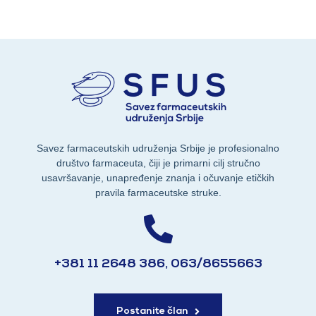
Savez farmaceutskih udruženja Srbije je profesionalno
društvo farmaceuta, čiji je primarni cilj stručno
usavršavanje, unapređenje znanja i očuvanje etičkih
pravila farmaceutske struke.
+381 11 2648 386, 063/8655663
Postanite član