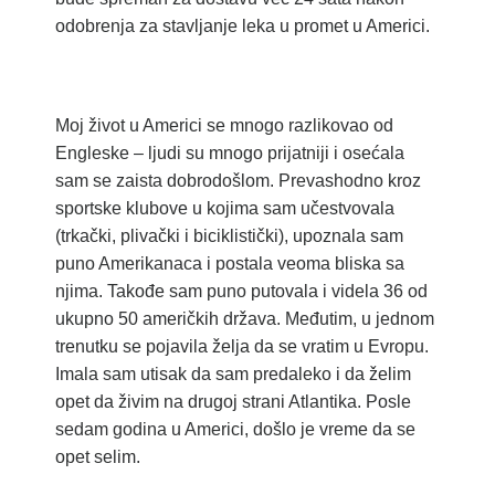
odobrenja za stavljanje leka u promet u Americi.
Moj život u Americi se mnogo razlikovao od
Engleske – ljudi su mnogo prijatniji i osećala
sam se zaista dobrodošlom. Prevashodno kroz
sportske klubove u kojima sam učestvovala
(trkački, plivački i biciklistički), upoznala sam
puno Amerikanaca i postala veoma bliska sa
njima. Takođe sam puno putovala i videla 36 od
ukupno 50 američkih država. Međutim, u jednom
trenutku se pojavila želja da se vratim u Evropu.
Imala sam utisak da sam predaleko i da želim
opet da živim na drugoj strani Atlantika. Posle
sedam godina u Americi, došlo je vreme da se
opet selim.