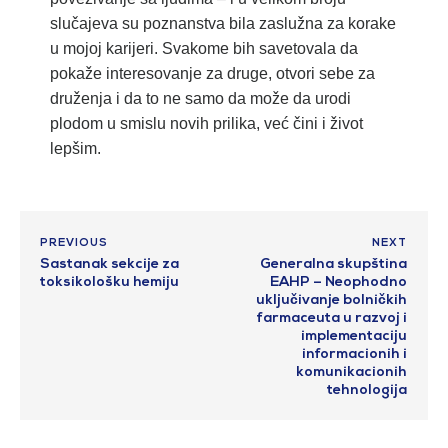
slučajeva su poznanstva bila zaslužna za korake
u mojoj karijeri. Svakome bih savetovala da
pokaže interesovanje za druge, otvori sebe za
druženja i da to ne samo da može da urodi
plodom u smislu novih prilika, već čini i život
lepšim.
PREVIOUS
NEXT
Sastanak sekcije za
Generalna skupština
toksikološku hemiju
EAHP – Neophodno
uključivanje bolničkih
farmaceuta u razvoj i
implementaciju
informacionih i
komunikacionih
tehnologija