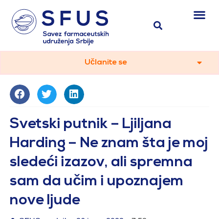
Učlanite se
Svetski putnik – Ljiljana
Harding – Ne znam šta je moj
sledeći izazov, ali spremna
sam da učim i upoznajem
nove ljude