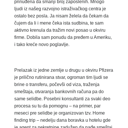
prinuđena da smanji broj zaposlenih. Mnogo
ljudi iz našeg razvojno istraživačkog centra je
ostalo bez posla. Ja nisam želela da čekam da
čujem da li i mene čeka ista sudbina, te sam
aktivno krenula da tražim novi posao u okviru
firme. Dobila sam ponudu da pređem u Ameriku,
i tako kreće novo poglavlje.
Prelazak iz jedne zemlje u drugu u okviru Pfizera
je prilično rutinirana stvar, ogroman tim ljudi se
brine o transferu, počevši od viza, traženja
smeštaja, otvaranja bankovnih računa pa do
same selidbe. Posebni konsultanti za svaki deo
procesa su tu da pomognu – na primer, par
meseci pre selidbe je organizovan tzv. Home
finding trip – nedelju dana boravka u hotelu gde
je agent za nekretnine zadužen da nađe smeštaj