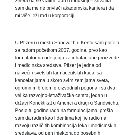
želela da se vratim radu u industriji – shvatila
sam da me ne privlači akademska karijera i da
mi više leži rad u korporaciji.
U Pfizeru u mestu Sandwich u Kentu sam počela
sa radom početkom 2007. godine, prvo kao
formulator na odeljenju za inhalacione proizvode
i medicinska sredstva. Pfizer je jedna od
najvećih svetskih farmaceutskih kuća, sa
kancelarijama u skoro svim zemljama sveta,
ogromnim brojem proizvodnjih pogona i sa dva
velika razvojno-istraživačka centra, jedan u
državi Konektikat u Americi a drugi u Sandwichu.
Posle tri godine rada na formulacijama, prešla
sam da radim kao lider tima koji je radio na
razvoju različitih kombinacija leka i medicinskih
sredstava, od pen injektora do posebnih