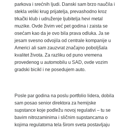
parkova i srećnih ljudi. Danski sam brzo naučila i
stekla veliki krug prijatelja, prevashodno kroz
trkački klub i udruženje ljubitelja hevi metal
muzike. Ovde živim već pet godina i zaista se
osećam kao da je ovo bila prava odluka. Ja se
jesam svesno odvojila od centrale kompanije u
Americi ali sam zauzvrat značajno poboljšala
kvalitet života. Za razliku od puno vremena
provedenog u automobilu u SAD, ovde vozim
gradski bicikl i ne posedujem auto.
Posle par godina na poslu portfolio lidera, dobila
sam posao senior direktora za hemijske
supstance koje podležu novoj regulativi – tu se
bavim nitrozaminima i sličnim supstancama o
kojima regulatorna tela širom sveta postavljaju