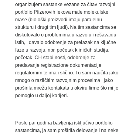
organizujem sastanke vezane za čitav razvojni
portfolio Pfizerovih lekova male molekulske
mase (biološki proizvodi imaju paralelnu
strukturu i drugi tim ljudi). Na tim sastancima se
diskutovalo o problemima u razvoju i rešavanju
istih, i davalo odobrenje za prelazak na ključne
faze u razvoju, npr. početak kliničkih studija,
početak ICH stabilnosti, odobrenje za
predavanje registracione dokumentacije
regulatornim telima i slično. Tu sam naučila jako
mnogo o različitim razvojnim procesima i jako
proširila mrežu kontakata u okviru firme što mi je
pomoglo u daljoj karijeri.
Posle par godina bavljenja isključivo portfolio
sastancima, ja sam proširila delovanje i na neke