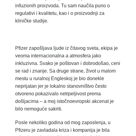
infuzionih proizvoda. Tu sam naučila puno o
regulativi i kvalitetu, kao i o proizvodnji za
kliničke studije.
Pfizer zapošljava ljude iz čitavog sveta, ekipa je
veoma internacionalna a atmosfera jako
inkluzivna. Svako je poštovan i dobrodošao, ceni
se rad i znanje. Sa druge strane, život u malom
mestu u ruralnoj Engleskoj je bio donekle
neprijatan jer je lokalno stanovništvo često
otvoreno pokazivalo netrpeljivost prema
došljacima – a moj istočnoevropski akcenat je
bilo nemoguće sakriti.
Posle nekoliko godina od mog zaposlenja, u
Pfizeru je zavladala kriza i kompanija je bila