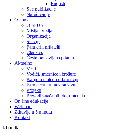
English
Sve publikacije
Naručivanje
O nama
O SFUS
Misija i vizija
Organizacija
Sekcije
Partneri i prijatelji
Članstvo
Često postavljana pitanja
Aktuelno
Vesti
Vodiči, smernice i brošure
Karijera i talenti u farmaciji
Farmaceuti u inostranstvu
Projekti
Prevodi značajnih dokumenata
On-line edukacije
Webinari
Zdravlje u 5 minuta
Kontakt
Izbornik