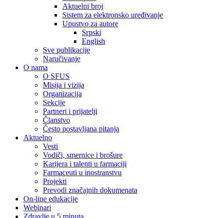
Aktuelni broj
Sistem za elektronsko uređivanje
Upustvo za autore
Srpski
English
Sve publikacije
Naručivanje
O nama
O SFUS
Misija i vizija
Organizacija
Sekcije
Partneri i prijatelji
Članstvo
Često postavljana pitanja
Aktuelno
Vesti
Vodiči, smernice i brošure
Karijera i talenti u farmaciji
Farmaceuti u inostranstvu
Projekti
Prevodi značajnih dokumenata
On-line edukacije
Webinari
Zdravlje u 5 minuta