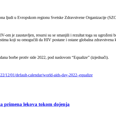
liona ljudi u Evropskom regionu Svetske Zdravstvene Organizacije (SZO
-om je zaustavljen, resursi su se smanjili i rezultat toga su ugroženi 
ima koji su omogućili da HIV postane i ostane globalna zdravstvena k
ana borbe protiv side 2022, pod naslovom “Equalize” (izjednači).
22/12/01/default-calendar/world-aids-day-2022–equalize
na primena lekova tokom dojenja