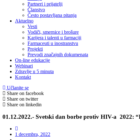
Partneri i prijatelji
Članstvo
Često postavljana pitanja
Aktuelno
Vesti
Vodiči, smernice i brošure
Karijera i talenti u farmaciji
Farmaceuti u inostranstvu
Projekti
Prevodi značajnih dokumenata
On-line edukacije
Webinari
Zdravlje u 5 minuta
Kontakt
Učlanite se
Share on facebook
Share on twitter
Share on linkedin
01.12.2022.- Svetski dan borbe protiv HIV-a 2022: “E
1 decembra, 2022