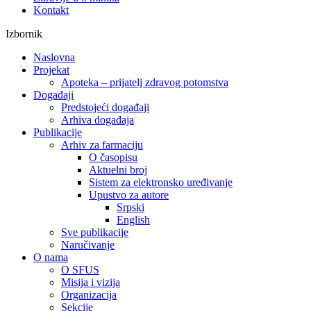
Kontakt
Izbornik
Naslovna
Projekat
Apoteka – prijatelj zdravog potomstva
Događaji
Predstojeći događaji
Arhiva događaja
Publikacije
Arhiv za farmaciju
O časopisu
Aktuelni broj
Sistem za elektronsko uređivanje
Upustvo za autore
Srpski
English
Sve publikacije
Naručivanje
O nama
O SFUS
Misija i vizija
Organizacija
Sekcije