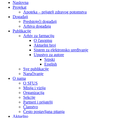
Naslovna
Projekat
Apoteka – prijatelj zdravog potomstva
Događaji
Predstojeći događaji
Arhiva događaja
Publikacije
Arhiv za farmaciju
O časopisu
Aktuelni broj
Sistem za elektronsko uređivanje
Upustvo za autore
Srpski
English
Sve publikacije
Naručivanje
O nama
O SFUS
Misija i vizija
Organizacija
Sekcije
Partneri i prijatelji
Članstvo
Često postavljana pitanja
Aktuelno