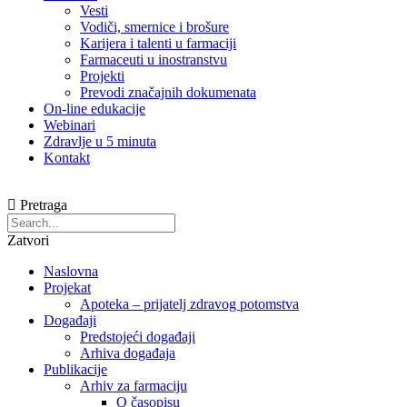
Vesti
Vodiči, smernice i brošure
Karijera i talenti u farmaciji
Farmaceuti u inostranstvu
Projekti
Prevodi značajnih dokumenata
On-line edukacije
Webinari
Zdravlje u 5 minuta
Kontakt
Pretraga
Zatvori
Naslovna
Projekat
Apoteka – prijatelj zdravog potomstva
Događaji
Predstojeći događaji
Arhiva događaja
Publikacije
Arhiv za farmaciju
O časopisu