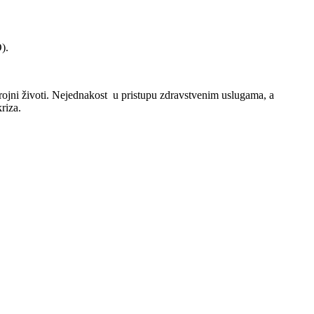
).
brojni životi. Nejednakost u pristupu zdravstvenim uslugama, a
riza.