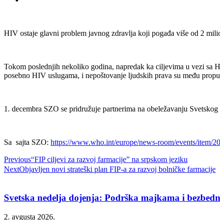
HIV ostaje glavni problem javnog zdravlja koji pogađa više od 2 mi
Tokom poslednjih nekoliko godina, napredak ka ciljevima u vezi sa HIV
posebno HIV uslugama, i nepoštovanje ljudskih prava su među propust
1. decembra SZO se pridružuje partnerima na obeležavanju Svetskog d
Sa sajta SZO:
https://www.who.int/europe/news-room/events/item/20
Previous
“FIP ciljevi za razvoj farmacije” na srpskom jeziku
Next
Objavljen novi strateški plan FIP-a za razvoj bolničke farmacije
Svetska nedelja dojenja: Podrška majkama i bezbed
2. avgusta 2026.