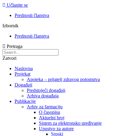
Učlanite se
Prednosti članstva
Izbornik
Prednosti članstva
Pretraga
Zatvori
Naslovna
Projekat
Apoteka – prijatelj zdravog potomstva
Događaji
Predstojeći događaji
Arhiva događaja
Publikacije
Arhiv za farmaciju
O časopisu
Aktuelni broj
Sistem za elektronsko uređivanje
Upustvo za autore
Srpski