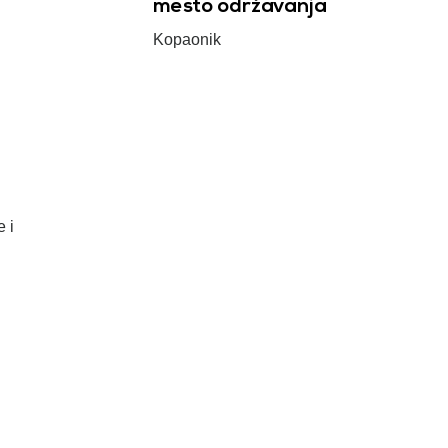
mesto održavanja
Kopaonik
e i