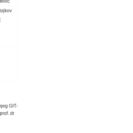
đević
tojkov
ć
jeg GIT-
prof. dr