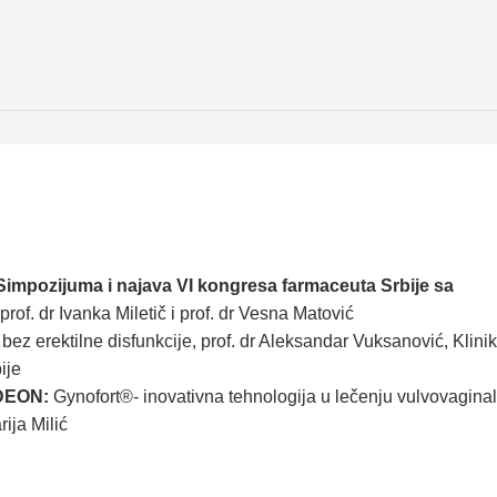
 Simpozijuma i najava VI kongresa farmaceuta Srbije sa
 prof. dr Ivanka Miletič i prof. dr Vesna Matović
 bez erektilne disfunkcije, prof. dr Aleksandar Vuksanović, Klini
ije
EDEON:
Gynofort®- inovativna tehnologija u lečenju vulvovagina
rija Milić