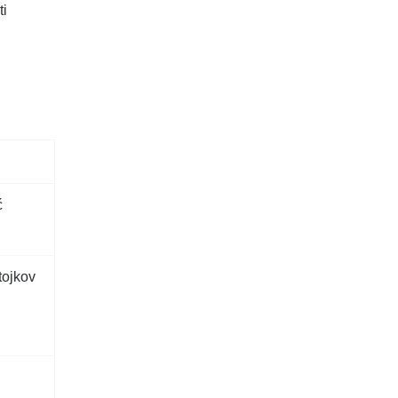
ti
ć
tojkov