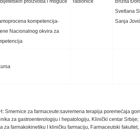
 dijetetskih proizvoda i moguće
radionice
Brižita Đor
Svetlana S
samoprocena kompetencija-
Sanja Jovi
mene Nacionalnog okvira za
mpetencija
kursa
Smernice za farmaceute:savremena terapija poremećaja gorn
inika za gastroenterologiju i hepatologiju, Klinički centar Srbije; 
a za farmakokinetiku I kliničku farmaciju, Farmaceutski fakultet,