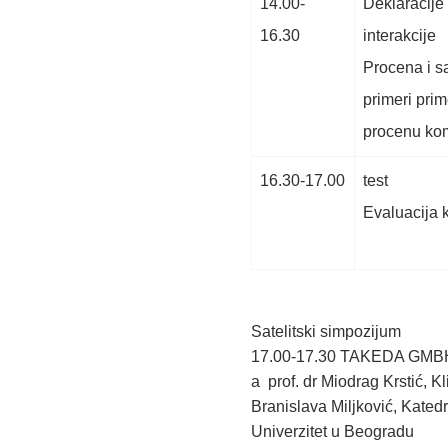
14.00-
Deklaracije
16.30
interakcije
Procena i 
primeri pri
procenu ko
16.30-17.00
test
Evaluacija 
Satelitski simpozijum
17.00-17.30 TAKEDA GMBH: 
a prof. dr Miodrag Krstić, Kl
Branislava Miljković, Katedr
Univerzitet u Beogradu