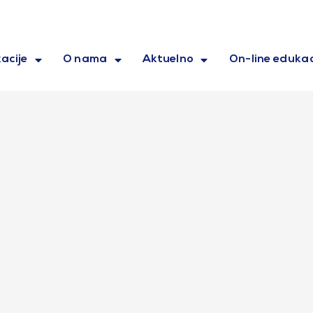
acije
O nama
Aktuelno
On-line edukac