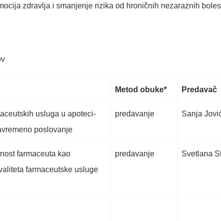
omocija zdravlja i smanjenje rizika od hroničnih nezaraznih boles
ov
Metod obuke*
Predavač
aceutskih usluga u apoteci-
predavanje
Sanja Jovi
savremeno poslovanje
ost farmaceuta kao
predavanje
Svetlana S
valiteta farmaceutske usluge