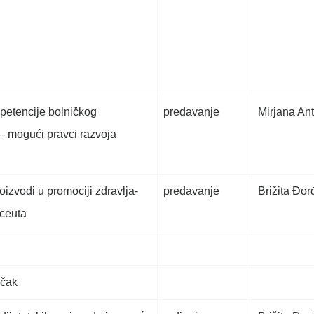
petencije bolničkog
predavanje
Mirjana An
– mogući pravci razvoja
roizvodi u promociji zdravlja-
predavanje
Brižita Đor
ceuta
učak