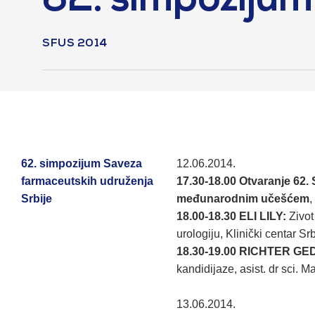
62. simpozijum
SFUS 2014
62. simpozijum Saveza
12.06.2014.
farmaceutskih udruženja
17.30-18.00 Otvaranje 62.
Srbije
međunarodnim učešćem
,
18.00-18.30 ELI LILY:
Zivot
urologiju, Klinički centar Srb
18.30-19.00 RICHTER G
kandidijaze, asist. dr sci. Ma
13.06.2014.