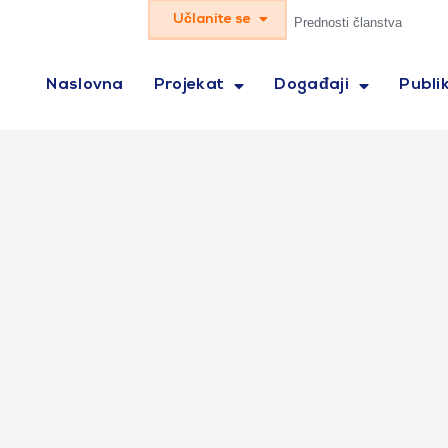
Učlanite se
Prednosti članstva
Naslovna
Projekat
Događaji
Publik