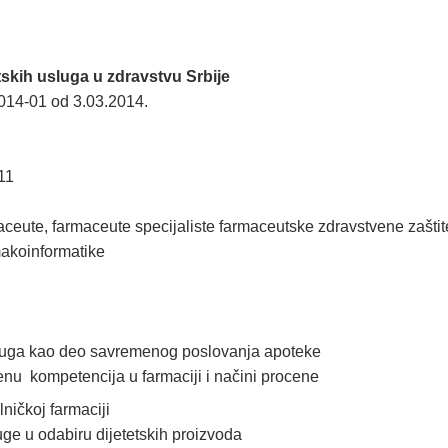
tskih usluga u zdravstvu Srbije
014-01 od 3.03.2014.
11
aceute, farmaceute specijaliste farmaceutske zdravstvene zaštit
makoinformatike
sluga kao deo savremenog poslovanja apoteke
enu kompetencija u farmaciji i načini procene
ničkoj farmaciji
ge u odabiru dijetetskih proizvoda