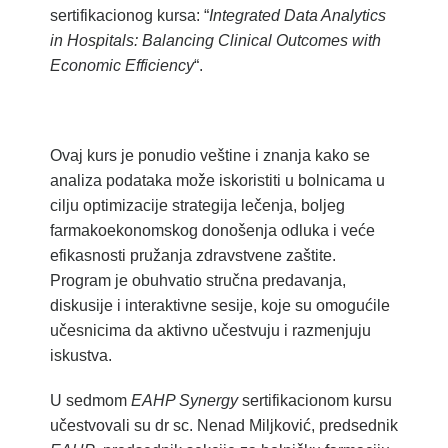
sertifikacionog kursa: “
Integrated Data Analytics
in Hospitals: Balancing Clinical Outcomes with
Economic Efficiency
“.
Ovaj kurs je ponudio veštine i znanja kako se
analiza podataka može iskoristiti u bolnicama u
cilju optimizacije strategija lečenja, boljeg
farmakoekonomskog donošenja odluka i veće
efikasnosti pružanja zdravstvene zaštite.
Program je obuhvatio stručna predavanja,
diskusije i interaktivne sesije, koje su omogućile
učesnicima da aktivno učestvuju i razmenjuju
iskustva.
U sedmom
EAHP Synergy
sertifikacionom kursu
učestvovali su dr sc. Nenad Miljković, predsednik