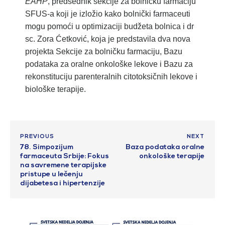
EAHP
, predsednik sekcije za bolničku farmaciju
SFUS-a koji je izložio kako bolnički farmaceuti
mogu pomoći u optimizaciji budžeta bolnica i dr
sc. Zora Ćetković, koja je predstavila dva nova
projekta Sekcije za bolničku farmaciju, Bazu
podataka za oralne onkološke lekove i Bazu za
rekonstituciju parenteralnih citotoksičnih lekove i
biološke terapije.
PREVIOUS
NEXT
78. Simpozijum
Baza podataka oralne
farmaceuta Srbije: Fokus
onkološke terapije
na savremene terapijske
pristupe u lečenju
dijabetesa i hipertenzije