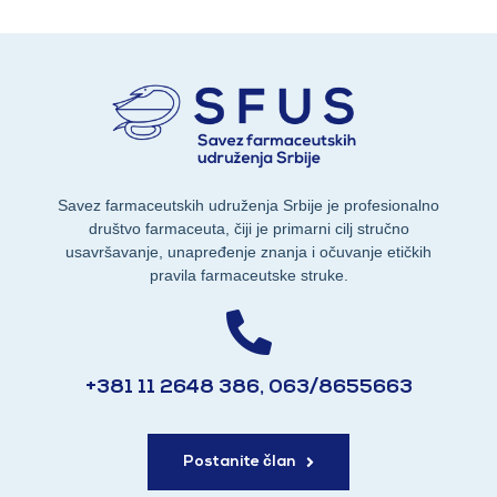
Savez farmaceutskih udruženja Srbije je profesionalno
društvo farmaceuta, čiji je primarni cilj stručno
usavršavanje, unapređenje znanja i očuvanje etičkih
pravila farmaceutske struke.
+381 11 2648 386, 063/8655663
Postanite član