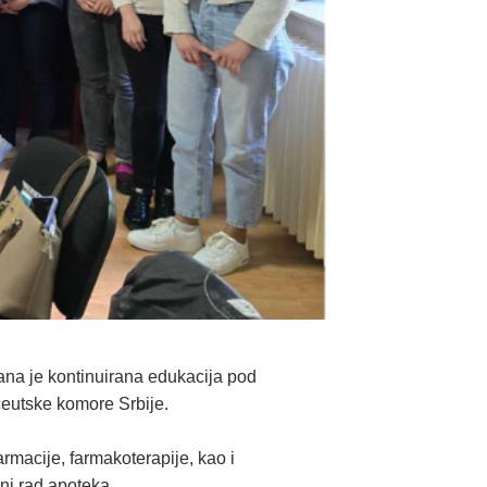
ana je kontinuirana edukacija pod
ceutske komore Srbije.
armacije, farmakoterapije, kao i
ni rad apoteka.