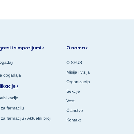
resi i simpozijumi >
O nama >
ogađaji
O SFUS
Misija i vizija
va događaja
Organizacija
ikacije >
Sekcije
ublikacije
Vesti
 za farmaciju
Članstvo
 za farmaciju / Aktuelni broj
Kontakt