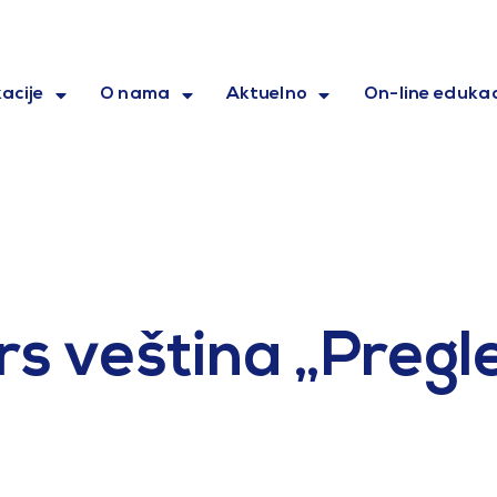
acije
O nama
Aktuelno
On-line edukac
s veština „Pregl