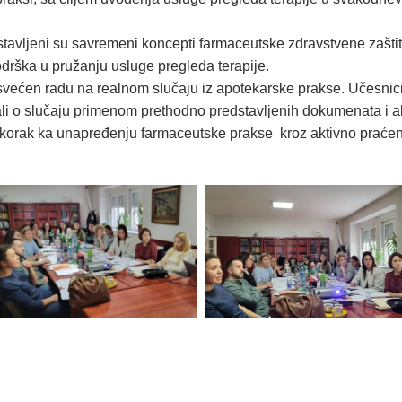
tavljeni su savremeni koncepti farmaceutske zdravstvene zaštite
drška u pružanju usluge pregleda terapije.
osvećen radu na realnom slučaju iz apotekarske prakse. Učesnici
vali o slučaju primenom prethodno predstavljenih dokumenata i al
korak ka unapređenju farmaceutske prakse kroz aktivno praćenje