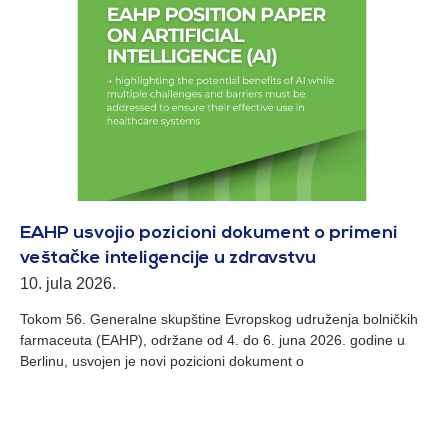
EAHP usvojio pozicioni dokument o primeni
veštačke inteligencije u zdravstvu
10. jula 2026.
Tokom 56. Generalne skupštine Evropskog udruženja bolničkih
farmaceuta (EAHP), održane od 4. do 6. juna 2026. godine u
Berlinu, usvojen je novi pozicioni dokument o