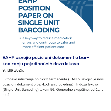
EAHP usvojio pozicioni dokument o bar-
kodiranju pojedinačnih doza lekova
9. jula 2026.
Evropsko udruženje bolničkih farmaceuta (EAHP) usvojilo je novi
pozicioni dokument o bar-kodiranju pojedinačnih doza lekova
(Single Unit Barcoding) tokom 56. Generalne skupštine, održane
od 4.