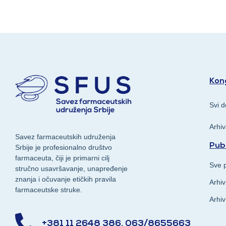
Kong
Svi d
Arhi
Savez farmaceutskih udruženja
Publ
Srbije je profesionalno društvo
farmaceuta, čiji je primarni cilj
Sve p
stručno usavršavanje, unapređenje
znanja i očuvanje etičkih pravila
Arhiv
farmaceutske struke.
Arhiv
+381 11 2648 386, 063/8655663