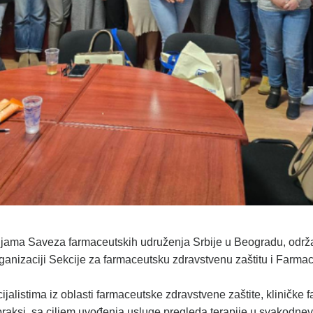
orijama Saveza farmaceutskih udruženja Srbije u Beogradu, održ
rganizaciji Sekcije za farmaceutsku zdravstvenu zaštitu i Farma
alistima iz oblasti farmaceutske zdravstvene zaštite, kliničke f
praksi, sa ciljem uvođenja usluge pregleda terapije u svakodnev