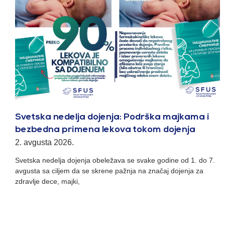
Svetska nedelja dojenja: Podrška majkama i
bezbedna primena lekova tokom dojenja
2. avgusta 2026.
Svetska nedelja dojenja obeležava se svake godine od 1. do 7.
avgusta sa ciljem da se skrene pažnja na značaj dojenja za
zdravlje dece, majki,