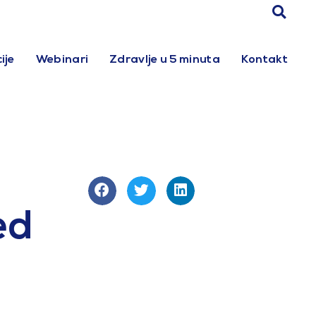
ije
Webinari
Zdravlje u 5 minuta
Kontakt
ed