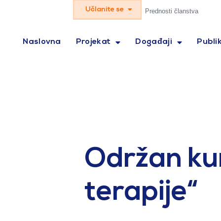
Učlanite se
Prednosti članstva
Naslovna
Projekat
Događaji
Publik
Održan kur
terapije“