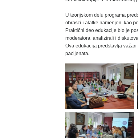
U teorijskom delu programa preds
obrasci i alatke namenjeni kao po
Praktični deo edukacije bio je p
moderatora, analizirali i diskuto
Ova edukacija predstavlja važan 
pacijenata.