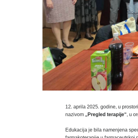
12. aprila 2025. godine, u prost
nazivom
„Pregled terapije“
, u o
Edukacija je bila namenjena specij
farmakoterapije u farmaceutskoj 