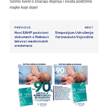
Širimo svest o značaju dojenja i svuda podržimo
majke koje doje!
PREVIOUS
NEXT
Novi EAHP pozicioni
Simpozijum Udruženja
dokument o Nabavci
farmaceuta Vojvodine
lekova i medicinskih
sredstava