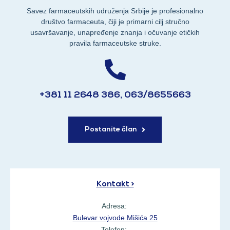
Savez farmaceutskih udruženja Srbije je profesionalno
društvo farmaceuta, čiji je primarni cilj stručno
usavršavanje, unapređenje znanja i očuvanje etičkih
pravila farmaceutske struke.
+381 11 2648 386, 063/8655663
Postanite član
Kontakt >
Adresa:
Bulevar vojvode Mišića 25
Telefon: