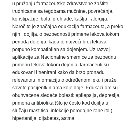
u pružanju farmaceutske zdravstvene zaštite
trudnicama sa tegobama mučnine, povraćanja,
konstipacije, bola, prehlade, kašlja i alergija.
Naročito je značajna edukacija farmaceuta, a preko
njih i dojilja, o bezbednosti primene lekova tokom
perioda dojenja, kada je najveći broj lekova
potpuno kompatibilan sa dojenjem. Uz razvoj
aplikacije za Nacionalne smernice za bezbednu
primenu lekova tokom dojenja, farmaceuti su
edukovani i trenirani kako da brzo pronađu
relevantnu informaciju o određenom leku i pruže
savete pacijentkinjama koje doje. Edukacijom su
obuhvaćene sledeće bolesti: epilepsija, depresija,
primena antibiotika (što je često kod dojilja u
slučaju mastitisa, infekcije porođajne rane itd.),
hipertentija, dijabetes, astma.