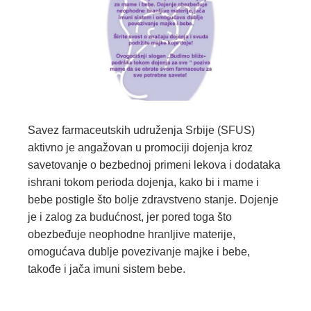
Savez farmaceutskih udruženja Srbije (SFUS)
aktivno je angažovan u promociji dojenja kroz
savetovanje o bezbednoj primeni lekova i dodataka
ishrani tokom perioda dojenja, kako bi i mame i
bebe postigle što bolje zdravstveno stanje. Dojenje
je i zalog za budućnost, jer pored toga što
obezbeđuje neophodne hranljive materije,
omogućava dublje povezivanje majke i bebe,
takođe i jača imuni sistem bebe.