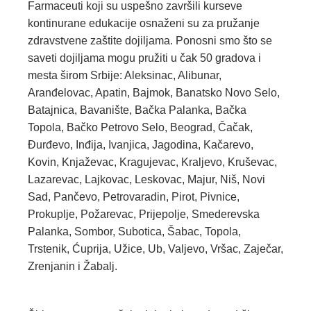
Farmaceuti koji su uspešno završili kurseve
kontinurane edukacije osnaženi su za pružanje
zdravstvene zaštite dojiljama. Ponosni smo što se
saveti dojiljama mogu pružiti u čak 50 gradova i
mesta širom Srbije: Aleksinac, Alibunar,
Aranđelovac, Apatin, Bajmok, Banatsko Novo Selo,
Batajnica, Bavanište, Bačka Palanka, Bačka
Topola, Bačko Petrovo Selo, Beograd, Čačak,
Đurđevo, Inđija, Ivanjica, Jagodina, Kačarevo,
Kovin, Knjaževac, Kragujevac, Kraljevo, Kruševac,
Lazarevac, Lajkovac, Leskovac, Majur, Niš, Novi
Sad, Pančevo, Petrovaradin, Pirot, Pivnice,
Prokuplje, Požarevac, Prijepolje, Smederevska
Palanka, Sombor, Subotica, Šabac, Topola,
Trstenik, Ćuprija, Užice, Ub, Valjevo, Vršac, Zaječar,
Zrenjanin i Žabalj.