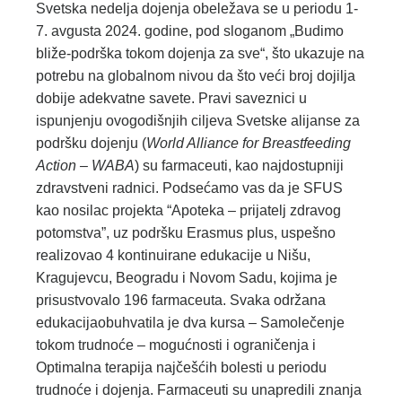
Svetska nedelja dojenja obeležava se u periodu 1-
7. avgusta 2024. godine, pod sloganom „Budimo
bliže-podrška tokom dojenja za sve“, što ukazuje na
potrebu na globalnom nivou da što veći broj dojilja
dobije adekvatne savete. Pravi saveznici u
ispunjenju ovogodišnjih ciljeva Svetske alijanse za
podršku dojenju (
World Alliance for Breastfeeding
Action – WABA
) su farmaceuti, kao najdostupniji
zdravstveni radnici. Podsećamo vas da je SFUS
kao nosilac projekta “Apoteka – prijatelj zdravog
potomstva”, uz podršku Erasmus plus, uspešno
realizovao 4 kontinuirane edukacije u Nišu,
Kragujevcu, Beogradu i Novom Sadu, kojima je
prisustvovalo 196 farmaceuta. Svaka održana
edukacijaobuhvatila je dva kursa – Samolečenje
tokom trudnoće – mogućnosti i ograničenja i
Optimalna terapija najčešćih bolesti u periodu
trudnoće i dojenja. Farmaceuti su unapredili znanja