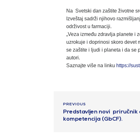
Na Svetski dan zaštite životne sre
Izveštaj sadrži njihovo razmišlj
održivost u farmaciji.
„Veza između zdravlja planete i 
uzrokuje i doprinosi skoro devet 
se zaštite i ljudi i planeta i da
autori.
Saznajte više na linku
https://sust
PREVIOUS
Predstavljen novi priručnik
kompetencija (GbCF).