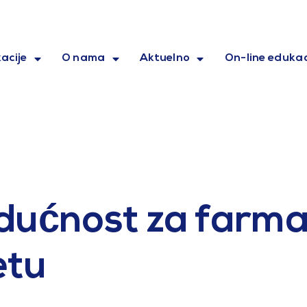
acije
O nama
Aktuelno
On-line edukac
ućnost za farmaci
etu