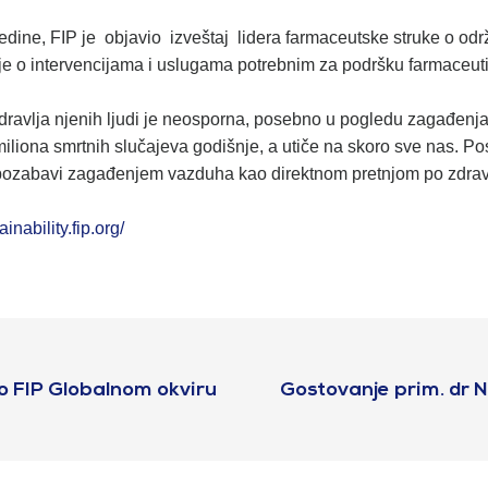
dine, FIP je objavio izveštaj lidera farmaceutske struke o održi
anje o intervencijama i uslugama potrebnim za podršku farmaceu
zdravlja njenih ljudi je neosporna, posebno u pogledu zagađenj
miliona smrtnih slučajeva godišnje, a utiče na skoro sve nas. Po
 se pozabavi zagađenjem vazduha kao direktnom pretnjom po zdrav
ainability.fip.org/
 o FIP Globalnom okviru
Gostovanje prim. dr N