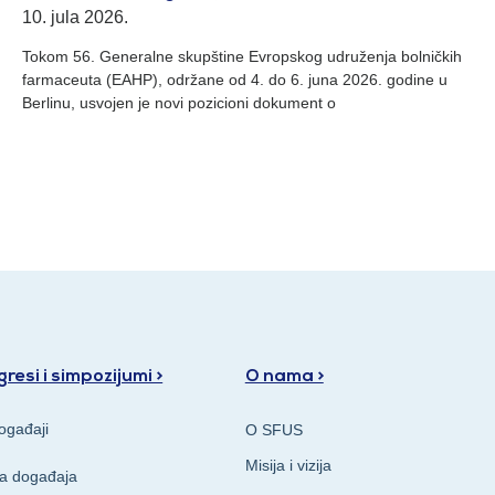
10. jula 2026.
Tokom 56. Generalne skupštine Evropskog udruženja bolničkih
farmaceuta (EAHP), održane od 4. do 6. juna 2026. godine u
Berlinu, usvojen je novi pozicioni dokument o
resi i simpozijumi >
O nama >
ogađaji
O SFUS
Misija i vizija
va događaja