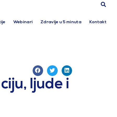
ije
Webinari
Zdravlje u 5 minuta
Kontakt
ju, ljude i