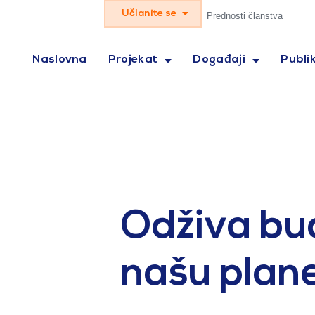
Učlanite se
Prednosti članstva
Naslovna
Projekat
Događaji
Publik
Odživa bud
našu plan