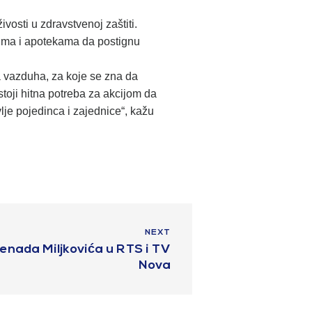
vosti u zdravstvenoj zaštiti.
tima i apotekama da postignu
a vazduha, za koje se zna da
stoji hitna potreba za akcijom da
lje pojedinca i zajednice“, kažu
NEXT
enada Miljkovića u RTS i TV
Nova