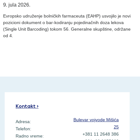
9. jula 2026.
Evropsko udruženje bolničkih farmaceuta (EAHP) usvojilo je novi
pozicioni dokument o bar-kodiranju pojedinačnih doza lekova
(Single Unit Barcoding) tokom 56. Generalne skupštine, održane
od 4.
Kontakt >
Bulevar vojvode Mišića
Adresa:
25
Telefon:
+381 11 2648 386
Radno vreme: