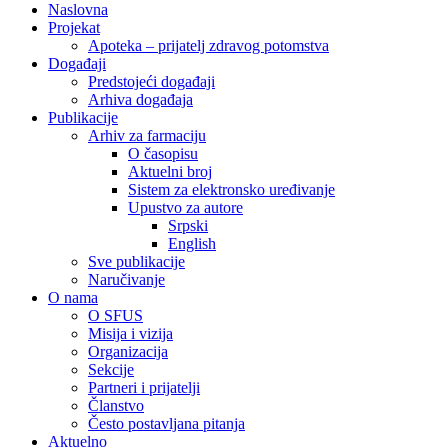
Naslovna
Projekat
Apoteka – prijatelj zdravog potomstva
Događaji
Predstojeći događaji
Arhiva događaja
Publikacije
Arhiv za farmaciju
O časopisu
Aktuelni broj
Sistem za elektronsko uređivanje
Upustvo za autore
Srpski
English
Sve publikacije
Naručivanje
O nama
O SFUS
Misija i vizija
Organizacija
Sekcije
Partneri i prijatelji
Članstvo
Često postavljana pitanja
Aktuelno