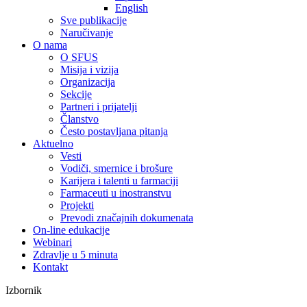
English
Sve publikacije
Naručivanje
O nama
O SFUS
Misija i vizija
Organizacija
Sekcije
Partneri i prijatelji
Članstvo
Često postavljana pitanja
Aktuelno
Vesti
Vodiči, smernice i brošure
Karijera i talenti u farmaciji
Farmaceuti u inostranstvu
Projekti
Prevodi značajnih dokumenata
On-line edukacije
Webinari
Zdravlje u 5 minuta
Kontakt
Izbornik