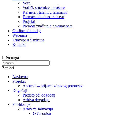
Vesti
Vodiči, smernice i brošure
Karijera i talenti u farmaciji
Farmaceuti u inostranstvu
Projekti
Prevodi značajnih dokumenata
On-line edukacije
Webinari
Zdravlje u 5 minuta
Kontakt
Pretraga
Zatvori
Naslovna
Projekat
Apoteka – prijatelj zdravog potomstva
Događaji
Predstojeći događaji
Arhiva događaja
Publikacije
Arhiv za farmaciju
O časopisu