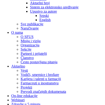
Aktuelni broj
Sistem za elektronsko uređivanje
Upustvo za autore
Srpski
English
Sve publikacije
Naručivanje
O nama
O SFUS
Misija i vizija
Organizacija
Sekcije
Partneri i prijatelji
Članstvo
Često postavljana pitanja
Aktuelno
Vesti
Vodiči, smernice i brošure
Karijera i talenti u farmaciji
Farmaceuti u inostranstvu
Projekti
Prevodi značajnih dokumenata
On-line edukacije
Webinari
Zdravlje u 5 minuta