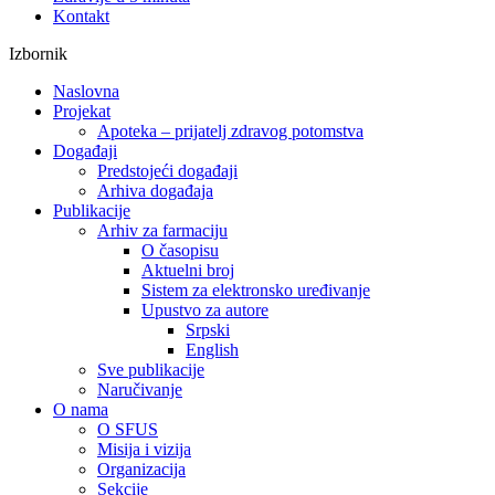
Kontakt
Izbornik
Naslovna
Projekat
Apoteka – prijatelj zdravog potomstva
Događaji
Predstojeći događaji
Arhiva događaja
Publikacije
Arhiv za farmaciju
O časopisu
Aktuelni broj
Sistem za elektronsko uređivanje
Upustvo za autore
Srpski
English
Sve publikacije
Naručivanje
O nama
O SFUS
Misija i vizija
Organizacija
Sekcije