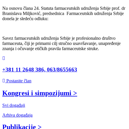
Na osnovu člana 24. Statuta farmaceutskih udruženja Srbije prof. dr
Branislava Miljković, predsednica Farmaceutskih udruženja Srbije
donela je sledeću odluku:
Savez farmaceutskih udruženja Srbije je profesionalno društvo
farmaceuta, čiji je primarni cilj stručno usavršavanje, unapređenje
znanja i očuvanje etičkih pravila farmaceutske struke.
+381 11 2648 386, 063/8655663
Postanite član
Kongresi i simpozijumi >
Svi događaji
Arhiva događaja
Publikacije >