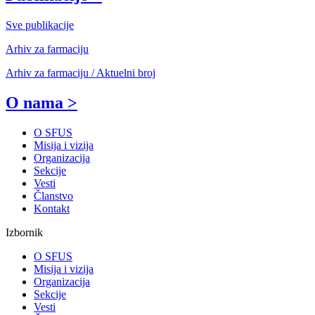
Sve publikacije
Arhiv za farmaciju
Arhiv za farmaciju / Aktuelni broj
O nama >
O SFUS
Misija i vizija
Organizacija
Sekcije
Vesti
Članstvo
Kontakt
Izbornik
O SFUS
Misija i vizija
Organizacija
Sekcije
Vesti