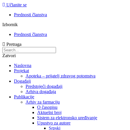
Učlanite se
Prednosti članstva
Izbornik
Prednosti članstva
Pretraga
Zatvori
Naslovna
Projekat
Apoteka – prijatelj zdravog potomstva
Događaji
Predstojeći događaji
Arhiva događaja
Publikacije
Arhiv za farmaciju
O časopisu
Aktuelni broj
Sistem za elektronsko uređivanje
Upustvo za autore
Srpski