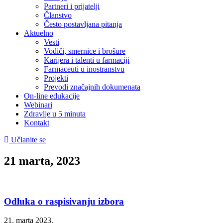
Partneri i prijatelji
Članstvo
Često postavljana pitanja
Aktuelno
Vesti
Vodiči, smernice i brošure
Karijera i talenti u farmaciji
Farmaceuti u inostranstvu
Projekti
Prevodi značajnih dokumenata
On-line edukacije
Webinari
Zdravlje u 5 minuta
Kontakt
Učlanite se
21 marta, 2023
Odluka o raspisivanju izbora
21. marta 2023.