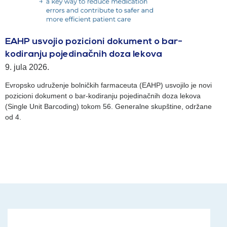
EAHP usvojio pozicioni dokument o bar-
kodiranju pojedinačnih doza lekova
9. jula 2026.
Evropsko udruženje bolničkih farmaceuta (EAHP) usvojilo je novi
pozicioni dokument o bar-kodiranju pojedinačnih doza lekova
(Single Unit Barcoding) tokom 56. Generalne skupštine, održane
od 4.