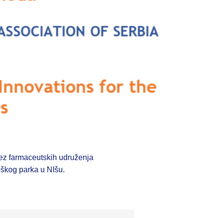
ez farmaceutskih udruženja
oškog parka u NIšu.