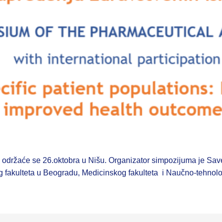
 održaće se 26.oktobra u Nišu. Organizator simpozijuma je Sav
 fakulteta u Beogradu, Medicinskog fakulteta i Naučno-tehnol