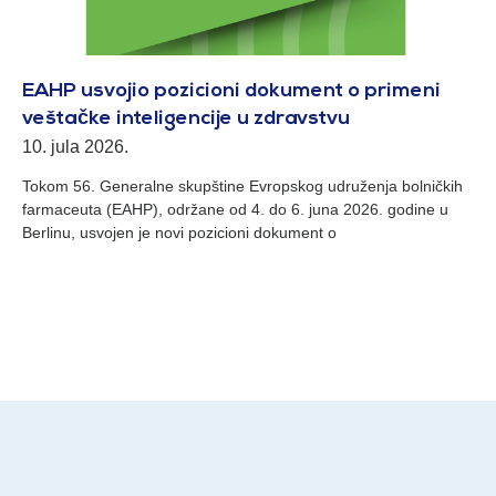
EAHP usvojio pozicioni dokument o primeni
veštačke inteligencije u zdravstvu
10. jula 2026.
Tokom 56. Generalne skupštine Evropskog udruženja bolničkih
farmaceuta (EAHP), održane od 4. do 6. juna 2026. godine u
Berlinu, usvojen je novi pozicioni dokument o