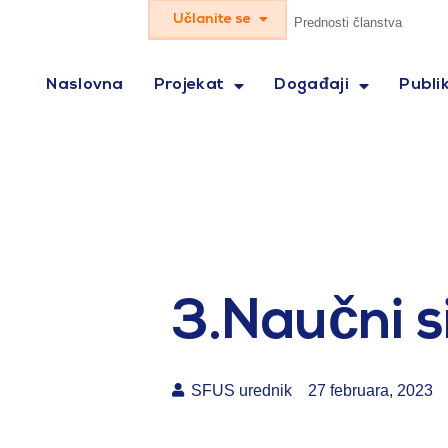
Učlanite se
Prednosti članstva
Naslovna
Projekat
Događaji
Publik
3.Naučni 
SFUS urednik
27 februara, 2023