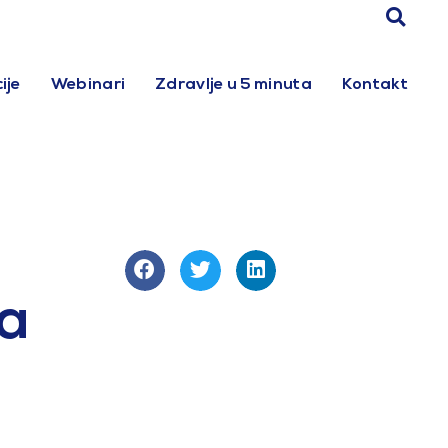
ije
Webinari
Zdravlje u 5 minuta
Kontakt
-a