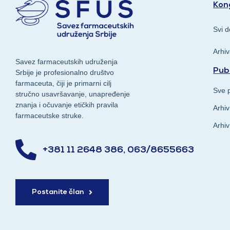
Kong
Svi d
Arhi
Savez farmaceutskih udruženja
Publ
Srbije je profesionalno društvo
farmaceuta, čiji je primarni cilj
Sve p
stručno usavršavanje, unapređenje
znanja i očuvanje etičkih pravila
Arhiv
farmaceutske struke.
Arhiv
+381 11 2648 386, 063/8655663
Postanite član