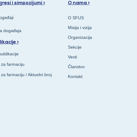
resi i simpozijumi >
O nama >
ogađaji
O SFUS
Misija i vizija
va događaja
Organizacija
ikacije >
Sekcije
ublikacije
Vesti
 za farmaciju
Članstvo
 za farmaciju / Aktuelni broj
Kontakt