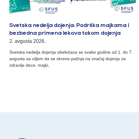
Svetska nedelja dojenja: Podrška majkama i
bezbedna primena lekova tokom dojenja
2. avgusta 2026.
Svetska nedelja dojenja obeležava se svake godine od 1. do 7.
avgusta sa ciljem da se skrene pažnja na značaj dojenja za
zdravlje dece, majki,