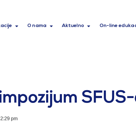
acije
O nama
Aktuelno
On-line edukac
simpozijum SFUS
2:29 pm