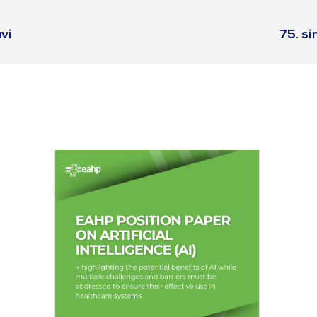
vi
75. s