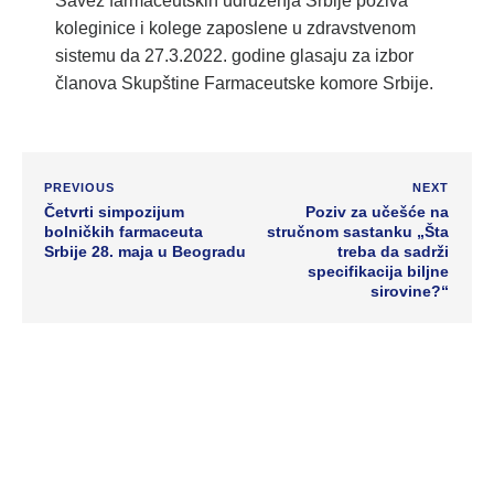
Savez farmaceutskih udruženja Srbije poziva
koleginice i kolege zaposlene u zdravstvenom
sistemu da 27.3.2022. godine glasaju za izbor
članova Skupštine Farmaceutske komore Srbije.
PREVIOUS
NEXT
Četvrti simpozijum
Poziv za učešće na
bolničkih farmaceuta
stručnom sastanku „Šta
Srbije 28. maja u Beogradu
treba da sadrži
specifikacija biljne
sirovine?“