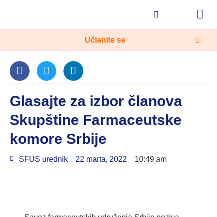
On-line edukacije
Zdravlje u 5 minuta
Učlanite se
Glasajte za izbor članova
Skupštine Farmaceutske
komore Srbije
SFUS urednik
22 marta, 2022
10:49 am