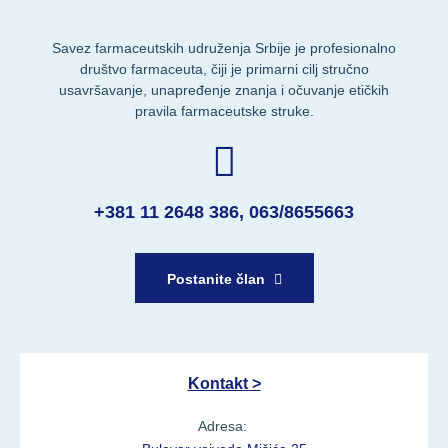
Savez farmaceutskih udruženja Srbije je profesionalno
društvo farmaceuta, čiji je primarni cilj stručno
usavršavanje, unapređenje znanja i očuvanje etičkih
pravila farmaceutske struke.
+381 11 2648 386, 063/8655663
Postanite član
Kontakt >
Adresa: