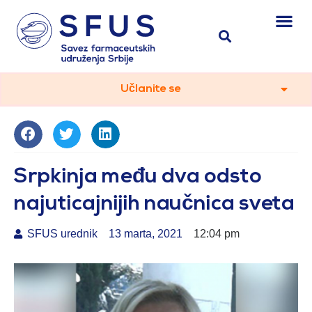
Učlanite se
Srpkinja među dva odsto
najuticajnijih naučnica sveta
SFUS urednik
13 marta, 2021
12:04 pm