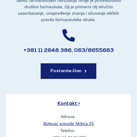
Savez farmaceutskih udruženja Srbije je profesionalno
društvo farmaceuta, čiji je primarni cilj stručno
usavršavanje, unapređenje znanja i očuvanje etičkih
pravila farmaceutske struke.
+381 11 2648 386, 063/8655663
Postanite član
Kontakt >
Adresa:
Bulevar vojvode Mišića 25
Telefon: