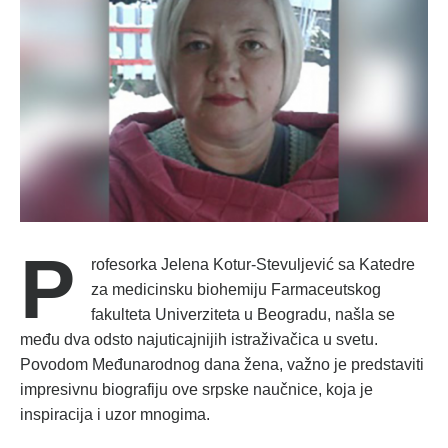
P
rofesorka Jelena Kotur-Stevuljević sa Katedre
za medicinsku biohemiju Farmaceutskog
fakulteta Univerziteta u Beogradu, našla se
među dva odsto najuticajnijih istraživačica u svetu.
Povodom Međunarodnog dana žena, važno je predstaviti
impresivnu biografiju ove srpske naučnice, koja je
inspiracija i uzor mnogima.