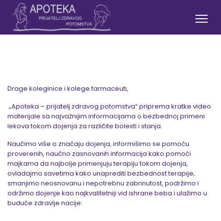
Drage koleginice i kolege farmaceuti,
„Apoteka – prijatelj zdravog potomstva“ priprema kratke video
materijale sa najvažnijim informacijama o bezbednoj primeni
lekova tokom dojenja za različite bolesti i stanja.
Naučimo više o značaju dojenja, informišimo se pomoću
proverenih, naučno zasnovanih informacija kako pomoći
majkama da najbolje primenjuju terapiju tokom dojenja,
ovladajmo savetima kako unaprediti bezbednost terapije,
smanjimo neosnovanu i nepotrebnu zabrinutost, podržimo i
održimo dojenje kao najkvalitetniji vid ishrane beba i ulažimo u
buduće zdravlje nacije.