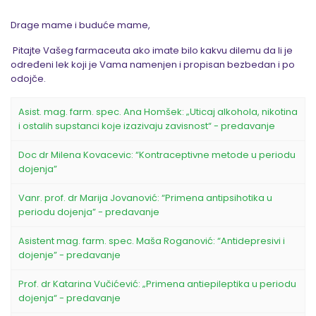
Drage mame i buduće mame,
Pitajte Vašeg farmaceuta ako imate bilo kakvu dilemu da li je
određeni lek koji je Vama namenjen i propisan bezbedan i po
odojče.
Asist. mag. farm. spec. Ana Homšek: „Uticaj alkohola, nikotina
i ostalih supstanci koje izazivaju zavisnost“ - predavanje
Doc dr Milena Kovacevic: “Kontraceptivne metode u periodu
dojenja”
Vanr. prof. dr Marija Jovanović: “Primena antipsihotika u
periodu dojenja” - predavanje
Asistent mag. farm. spec. Maša Roganović: “Antidepresivi i
dojenje” - predavanje
Prof. dr Katarina Vučićević: „Primena antiepileptika u periodu
dojenja“ - predavanje