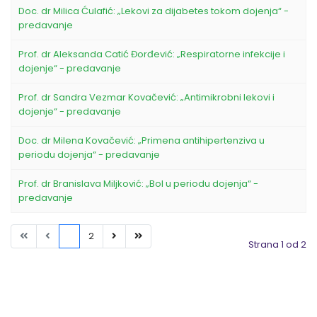
Doc. dr Milica Ćulafić: „Lekovi za dijabetes tokom dojenja“ -
predavanje
Prof. dr Aleksanda Catić Đorđević: „Respiratorne infekcije i
dojenje“ - predavanje
Prof. dr Sandra Vezmar Kovačević: „Antimikrobni lekovi i
dojenje“ - predavanje
Doc. dr Milena Kovačević: „Primena antihipertenziva u
periodu dojenja“ - predavanje
Prof. dr Branislava Miljković: „Bol u periodu dojenja“ -
predavanje
1
2
Strana 1 od 2