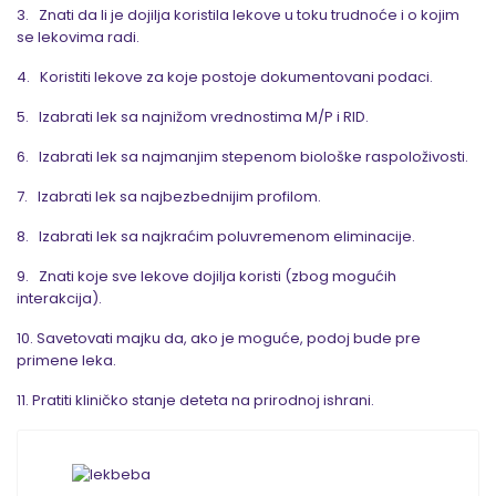
3. Znati da li je dojilja koristila lekove u toku trudnoće i o kojim
se lekovima radi.
4. Koristiti lekove za koje postoje dokumentovani podaci.
5. Izabrati lek sa najnižom vrednostima M/P i RID.
6. Izabrati lek sa najmanjim stepenom biološke raspoloživosti.
7. Izabrati lek sa najbezbednijim profilom.
8. Izabrati lek sa najkraćim poluvremenom eliminacije.
9. Znati koje sve lekove dojilja koristi (zbog mogućih
interakcija).
10. Savetovati majku da, ako je moguće, podoj bude pre
primene leka.
11. Pratiti kliničko stanje deteta na prirodnoj ishrani.