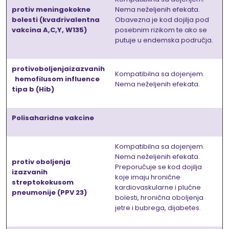
protiv meningokokne
Nema neželjenih efekata.
bolesti (kvadrivalentna
Obavezna je kod dojilja pod
vakcina A,C,Y, W135)
posebnim rizikom te ako se
putuje u endemska područja.
protivoboljenjaizazvanih
Kompatibilna sa dojenjem.
hemofilusom influence
Nema neželjenih efekata.
tipa b (Hib)
Polisaharidne vakcine
Kompatibilna sa dojenjem.
Nema neželjenih efekata.
protiv oboljenja
Preporučuje se kod dojilja
izazvanih
koje imaju hronične
streptokokusom
kardiovaskularne i plućne
pneumonije (PPV 23)
bolesti, hronična oboljenja
jetre i bubrega, dijabetes.