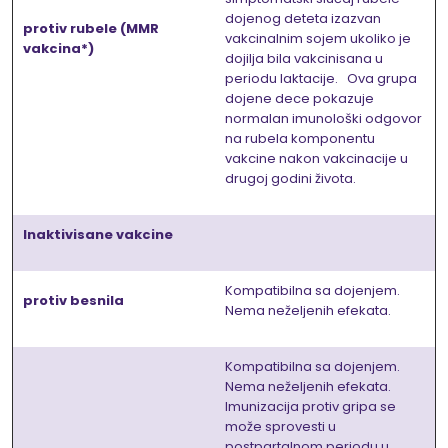
dojenog deteta izazvan
protiv rubele (MMR
vakcinalnim sojem ukoliko je
vakcina*)
dojilja bila vakcinisana u
periodu laktacije. Ova grupa
dojene dece pokazuje
normalan imunološki odgovor
na rubela komponentu
vakcine nakon vakcinacije u
drugoj godini života.
Inaktivisane vakcine
Kompatibilna sa dojenjem.
protiv besnila
Nema neželjenih efekata.
Kompatibilna sa dojenjem.
Nema neželjenih efekata.
Imunizacija protiv gripa se
može sprovesti u
postpartalnom periodu u