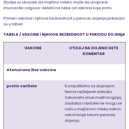
Studije su ukazale da majčino mleko može da unapredi
imunološki odgovor deteta na neke od vakcina koje primi.
Primeri vakcina i njihova bezbednost u periodu dojenja prikazani
su u tabeli.
TABELA /
VAKCINE I NjIHOVA BEZBEDNOST U PERIODU DOJENjA
VAKCINE
UTICAJ NA DOJENO DETE
KOMENTAR
Atenuirane žive vakcine
protiv varičele
Kompatibilna sa dojenjem.
Nema neželjenih efekata.
Vakcinalni virusi malih boginja,
zaušaka i varičele ne mogu se
naći u majčinom mleku nakon
vakcinacije tokom perioda
dojenja.