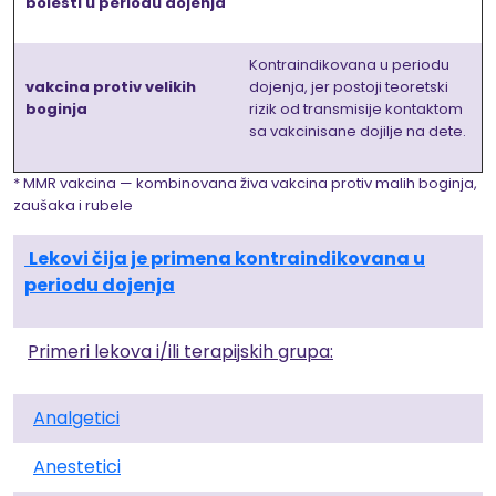
bolesti u periodu dojenja
Kontraindikovana u periodu
vakcina protiv velikih
dojenja, jer postoji teoretski
boginja
rizik od transmisije kontaktom
sa vakcinisane dojilje na dete.
* MMR vakcina — kombinovana živa vakcina protiv malih boginja,
zaušaka i rubele
Lekovi čija je primena kontraindikovana u
periodu dojenja
Primeri lekova i/ili terapijskih grupa:
Analgetici
Anestetici