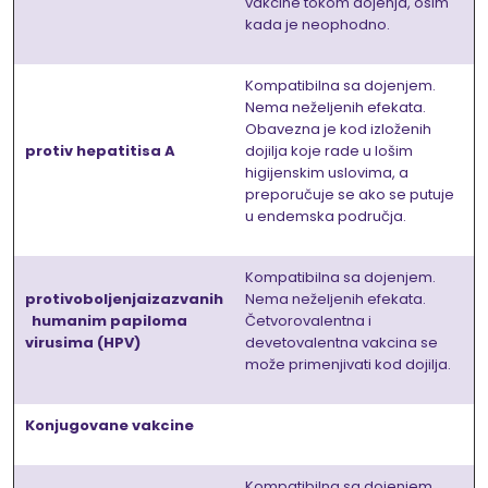
vakcine tokom dojenja, osim
kada je neophodno.
Kompatibilna sa dojenjem.
Nema neželjenih efekata.
Obavezna je kod izloženih
protiv hepatitisa A
dojilja koje rade u lošim
higijenskim uslovima, a
preporučuje se ako se putuje
u endemska područja.
Kompatibilna sa dojenjem.
protivoboljenjaizazvanih
Nema neželjenih efekata.
humanim papiloma
Četvorovalentna i
virusima (HPV)
devetovalentna vakcina se
može primenjivati kod dojilja.
Konjugovane vakcine
Kompatibilna sa dojenjem.