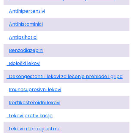
Antihipertenzivi
Antihistaminici
Antipsihotici
Benzodiazepini
Biološki lekovi
Dekongestanti i lekovi za lečenje prehlade i gripa
Imunosupresivni lekovi
Kortikosteroidni lekovi
Lekovi protiv kašlja
Lekovi u terapiji astme