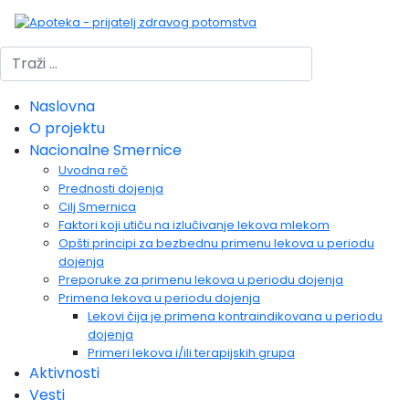
Pretraži
Naslovna
O projektu
Nacionalne Smernice
Uvodna reč
Prednosti dojenja
Cilj Smernica
Faktori koji utiču na izlučivanje lekova mlekom
Opšti principi za bezbednu primenu lekova u periodu
dojenja
Preporuke za primenu lekova u periodu dojenja
Primena lekova u periodu dojenja
Lekovi čija je primena kontraindikovana u periodu
dojenja
Primeri lekova i/ili terapijskih grupa
Aktivnosti
Vesti