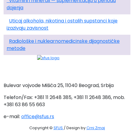
Vitamini i minerali — suplementacija u periodu
dojenja
Uticaj alkohola, nikotina i ostalih supstanci koje
izazivaju zavisnost
Radiološke i nuklearnomedicinske dijagnostičke
metode
Bulevar vojvode Mišića 25, 11040 Beograd, Srbija
Telefon/Fax: +381 11 2648 385, +381 11 2648 386, mob.
+381 63 86 55 663
e-mail:
office@sfus.rs
Copyright ©
SFUS
/ Design by
Crni Zmaj