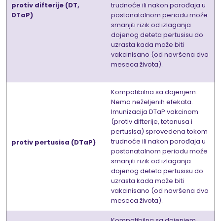
protiv difterije (DT,
trudnoće ili nakon porođaja u
DTaP)
postanatalnom periodu može
smanjiti rizik od izlaganja
dojenog deteta pertusisu do
uzrasta kada može biti
vakcinisano (od navršena dva
meseca života).
Kompatibilna sa dojenjem.
Nema neželjenih efekata.
Imunizacija DTaP vakcinom
(protiv difterije, tetanusa i
pertusisa) sprovedena tokom
trudnoće ili nakon porođaja u
protiv pertusisa (DTaP)
postanatalnom periodu može
smanjiti rizik od izlaganja
dojenog deteta pertusisu do
uzrasta kada može biti
vakcinisano (od navršena dva
meseca života).
Kompatibilna sa dojenjem.