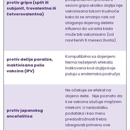
protiv gripa (split ili
sezoni gripa ukoliko dojilja nije
subjunit, trovalentna ili
vakcinisana tokom trudnoće
četvorovalentna)
kako bi se smanjio rizik od
izlaganja dojenog deteta
influenci do uzrasta kada
može biti vakcinisano (od
navršenih 6 meseci života).
Kompatibilna sa dojenjem.
protiv dečije paralize,
Nema neželjenih efekata.
inaktivisana polio
Indikovana kod dojilja koje
vakcina (IPV)
putuju u endemska područja.
Ne očekuje se efekat na
dojeno dete. Nije poznato da
li se vakcina izlučuje majčinim
mlekom. U nedostatku
protiv japanskog
podataka i kao meru
encefalitisa
predostrožnosti treba
izbegavati primenu ove