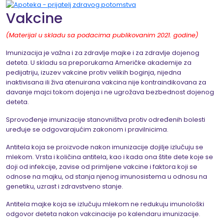
Vakcine
(Materijal u skladu sa podacima publikovanim 2021. godine)
Imunizacija je važna i za zdravlje majke i za zdravlje dojenog
deteta. U skladu sa preporukama Američke akademije za
pedijatriju, izuzev vakcine protiv velikih boginja, nijedna
inaktivisana ili živa atenuirana vakcina nije kontraindikovana za
davanje majci tokom dojenja i ne ugrožava bezbednost dojenog
deteta.
Sprovođenje imunizacije stanovništva protiv određenih bolesti
uređuje se odgovarajućim zakonom i pravilnicima.
Antitela koja se proizvode nakon imunizacije dojilje izlučuju se
mlekom. Vrsta i količina antitela, kao i kada ona štite dete koje se
doji od infekcije, zavise od primljene vakcine i faktora koji se
odnose na majku, od stanja njenog imunosistema u odnosu na
genetiku, uzrast i zdravstveno stanje.
Antitela majke koja se izlučuju mlekom ne redukuju imunološki
odgovor deteta nakon vakcinacije po kalendaru imunizacije.