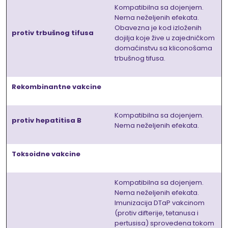
Kompatibilna sa dojenjem.
Nema neželjenih efekata.
Obavezna je kod izloženih
protiv trbušnog tifusa
dojilja koje žive u zajedničkom
domaćinstvu sa kliconošama
trbušnog tifusa.
Rekombinantne vakcine
Kompatibilna sa dojenjem.
protiv hepatitisa B
Nema neželjenih efekata.
Toksoidne vakcine
Kompatibilna sa dojenjem.
Nema neželjenih efekata.
Imunizacija DTaP vakcinom
(protiv difterije, tetanusa i
pertusisa) sprovedena tokom