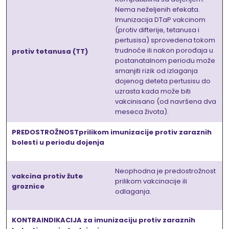
Nema neželjenih efekata.
Imunizacija DTaP vakcinom
(protiv difterije, tetanusa i
pertusisa) sprovedena tokom
trudnoće ili nakon porođaja u
protiv tetanusa (TT)
postanatalnom periodu može
smanjiti rizik od izlaganja
dojenog deteta pertusisu do
uzrasta kada može biti
vakcinisano (od navršena dva
meseca života).
PREDOSTROŽNOSTprilikom imunizacije protiv zaraznih
bolesti u periodu dojenja
Neophodna je predostrožnost
vakcina protiv žute
prilikom vakcinacije ili
groznice
odlaganja.
KONTRAINDIKACIJA za imunizaciju protiv zaraznih