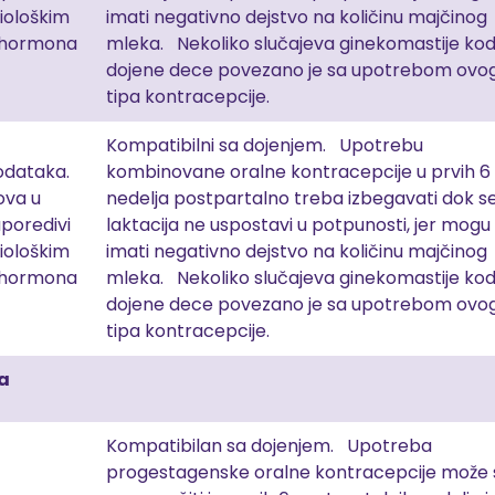
ziološkim
imati negativno dejstvo na količinu majčinog
 hormona
mleka. Nekoliko slučajeva ginekomastije ko
dojene dece povezano je sa upotrebom ovo
tipa kontracepcije.
Kompatibilni sa dojenjem. Upotrebu
dataka.
kombinovane oralne kontracepcije u prvih 6
ova u
nedelja postpartalno treba izbegavati dok s
poredivi
laktacija ne uspostavi u potpunosti, jer mogu
ziološkim
imati negativno dejstvo na količinu majčinog
 hormona
mleka. Nekoliko slučajeva ginekomastije ko
dojene dece povezano je sa upotrebom ovo
tipa kontracepcije.
a
Kompatibilan sa dojenjem. Upotreba
progestagenske oralne kontracepcije može 