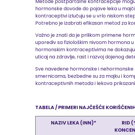
Metode postpartalne kontracepcije mogu 
hormonske dovode do pojave leka u majči
kontraceptivi izlučuju se u vrlo niskom st
Potrebno je izabrati efikasan metod za kont
Važno je znati da je prilikom primene ho
uporediv sa fiziološkim nivoom hormona u 
hormonskim kontraceptivima ne dokazuju ja
uticaj na zdravlje, rast i razvoj dojenog det
Sve navedene hormonske i nehormonske m
smernicama, bezbedne su za majku i kompa
kontraceptivnih metoda i lekova prikazani 
TABELA /
PRIMERI NAJČEŠĆE KORIŠĆENI
NAZIV LEKA (INN)*
RID (
KONCEN