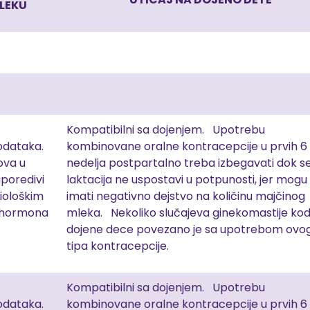
LEKU
Kompatibilni sa dojenjem. Upotrebu
dataka.
kombinovane oralne kontracepcije u prvih 6
ova u
nedelja postpartalno treba izbegavati dok s
poredivi
laktacija ne uspostavi u potpunosti, jer mogu
ziološkim
imati negativno dejstvo na količinu majčinog
 hormona
mleka. Nekoliko slučajeva ginekomastije ko
dojene dece povezano je sa upotrebom ovo
tipa kontracepcije.
Kompatibilni sa dojenjem. Upotrebu
dataka.
kombinovane oralne kontracepcije u prvih 6