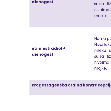
dienogest
su sa fi
nivoima
majke.
Nema po
Nivoi lek
etinilestradiol +
mleku u
dienogest
su sa fi
nivoima
majke.
Progestagenska oralna kontracepcij