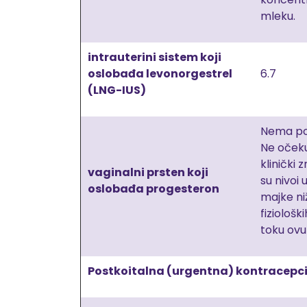
mleku.
intrauterini sistem koji
oslobađa levonorgestrel
6.7
(LNG-IUS)
Nema po
Ne oček
klinički 
vaginalni prsten koji
su nivoi u
oslobađa progesteron
majke ni
fiziološk
toku ovul
Postkoitalna (urgentna) kontracepci