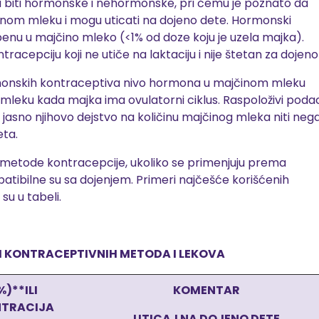
biti hormonske i nehormonske, pri čemu je poznato da
nom mleku i mogu uticati na dojeno dete. Hormonski
epenu u majčino mleko (<1% od doze koju je uzela majka).
racepciju koji ne utiče na laktaciju i nije štetan za dojeno
rmonskih kontraceptiva nivo hormona u majčinom mleku
mleku kada majka ima ovulatorni ciklus. Raspoloživi podac
sno njihovo dejstvo na količinu majčinog mleka niti neg
eta.
etode kontracepcije, ukoliko se primenjuju prema
tibilne su sa dojenjem. Primeri najčešće korišćenih
su u tabeli.
H KONTRACEPTIVNIH METODA I LEKOVA
%)**ILI
KOMENTAR
TRACIJA
UTICAJ NA DOJENO DETE