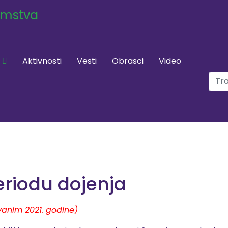
Aktivnosti
Vesti
Obrasci
Video
Pretr
Type
eriodu dojenja
vanim 2021. godine)