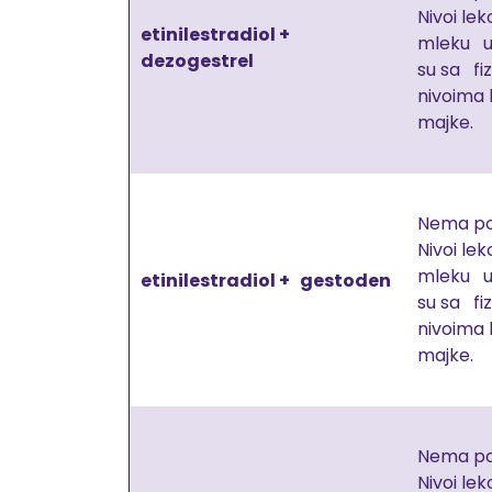
Nivoi lek
etinilestradiol +
mleku u
dezogestrel
su sa fi
nivoima
majke.
Nema po
Nivoi lek
mleku u
etinilestradiol + gestoden
su sa fi
nivoima
majke.
Nema po
Nivoi lek