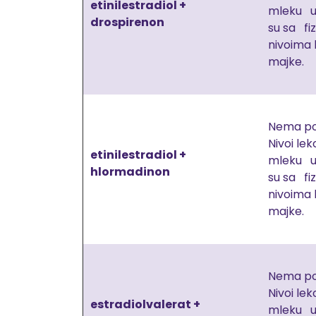
etinilestradiol +
mleku u
drospirenon
su sa fi
nivoima
majke.
Nema po
Nivoi lek
etinilestradiol +
mleku u
hlormadinon
su sa fi
nivoima
majke.
Nema po
Nivoi lek
estradiolvalerat +
mleku u