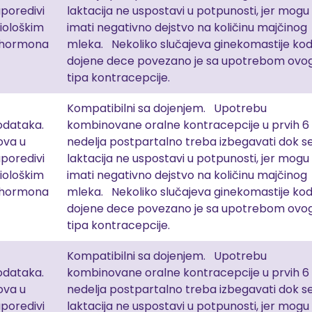
poredivi
laktacija ne uspostavi u potpunosti, jer mogu
ziološkim
imati negativno dejstvo na količinu majčinog
 hormona
mleka. Nekoliko slučajeva ginekomastije ko
dojene dece povezano je sa upotrebom ovo
tipa kontracepcije.
Kompatibilni sa dojenjem. Upotrebu
dataka.
kombinovane oralne kontracepcije u prvih 6
ova u
nedelja postpartalno treba izbegavati dok s
poredivi
laktacija ne uspostavi u potpunosti, jer mogu
ziološkim
imati negativno dejstvo na količinu majčinog
 hormona
mleka. Nekoliko slučajeva ginekomastije ko
dojene dece povezano je sa upotrebom ovo
tipa kontracepcije.
Kompatibilni sa dojenjem. Upotrebu
dataka.
kombinovane oralne kontracepcije u prvih 6
ova u
nedelja postpartalno treba izbegavati dok s
poredivi
laktacija ne uspostavi u potpunosti, jer mogu