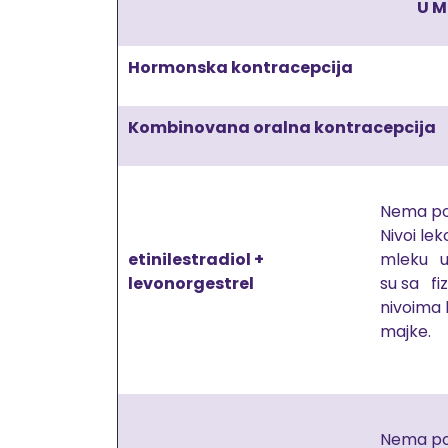
U M
Hormonska kontracepcija
Kombinovana oralna kontracepcija
Nema po
Nivoi lek
etinilestradiol +
mleku u
levonorgestrel
su sa fi
nivoima
majke.
Nema po