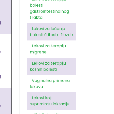
bolesti
gastrointestinalnog
d
trakta
g
Lekovi za lečenje
bolesti štitaste žlezde
Lekovi za terapiju
e
migrene
Lekovi za terapiju
kožnih bolesti
d
g
Vaginalna primena
lekova
Lekovi koji
suprimiraju laktaciju
e