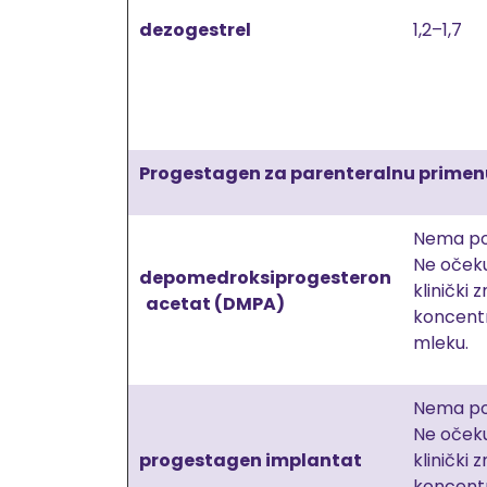
dezogestrel
1,2–1,7
Progestagen za parenteralnu primen
Nema po
Ne očeku
depomedroksiprogesteron
klinički 
acetat (DMPA)
koncentr
mleku.
Nema po
Ne oček
progestagen implantat
klinički
koncentr