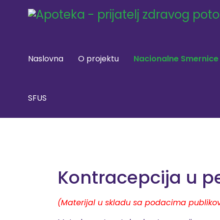
Naslovna
O projektu
Nacionalne Smernice
SFUS
Kontracepcija u p
(Materijal u skladu sa podacima publiko