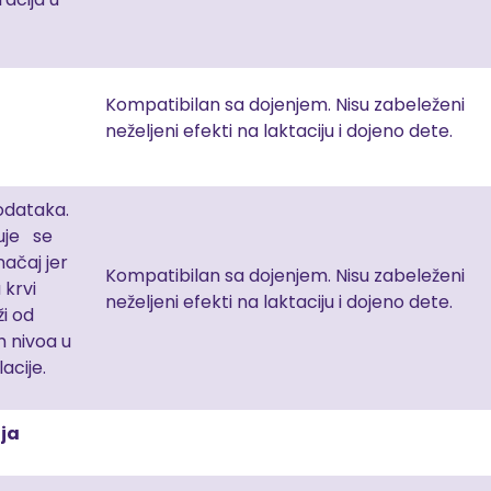
Kompatibilan sa dojenjem. Nisu zabeleženi
neželjeni efekti na laktaciju i dojeno dete.
dataka.
uje se
značaj jer
Kompatibilan sa dojenjem. Nisu zabeleženi
 krvi
neželjeni efekti na laktaciju i dojeno dete.
ži od
ih nivoa u
acije.
ja