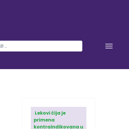
aži
 2 or more characters for results.
Lekovi čija je
primena
kontraindikovana u