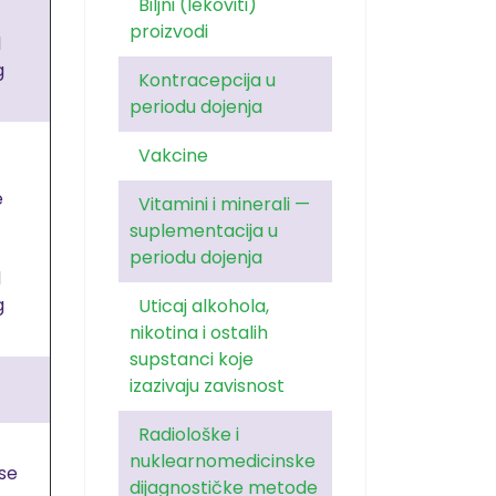
Biljni (lekoviti)
proizvodi
d
g
Kontracepcija u
periodu dojenja
Vakcine
e
Vitamini i minerali —
suplementacija u
periodu dojenja
d
g
Uticaj alkohola,
nikotina i ostalih
supstanci koje
izazivaju zavisnost
Radiološke i
nuklearnomedicinske
se
dijagnostičke metode