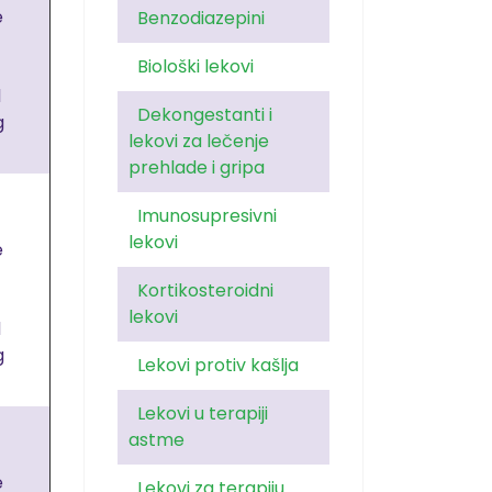
e
Benzodiazepini
Biološki lekovi
d
Dekongestanti i
g
lekovi za lečenje
prehlade i gripa
Imunosupresivni
lekovi
e
Kortikosteroidni
lekovi
d
g
Lekovi protiv kašlja
Lekovi u terapiji
astme
e
Lekovi za terapiju