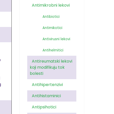
Antimikrobni lekovi
Antibiotici
Antimikotici
Antivirusni lekovi
Antihelmitici
e
Antireumatski lekovi
koji modifikuju tok
bolesti
d
g
Antihipertenzivi
Antihistaminici
Antipsihotici