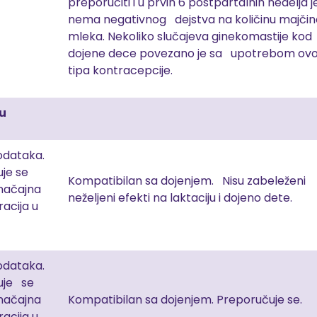
preporučiti i u prvih 6 postpartalnih nedelja j
nema negativnog dejstva na količinu majči
mleka. Nekoliko slučajeva ginekomastije kod
dojene dece povezano je sa upotrebom ov
tipa kontracepcije.
u
dataka.
je se
Kompatibilan sa dojenjem. Nisu zabeleženi
značajna
neželjeni efekti na laktaciju i dojeno dete.
acija u
dataka.
uje se
 značajna
Kompatibilan sa dojenjem. Preporučuje se.
acija u