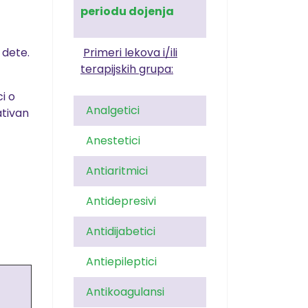
periodu dojenja
 dete.
Primeri lekova i/ili
terapijskih grupa:
i o
Analgetici
ativan
Anestetici
Antiaritmici
Antidepresivi
Antidijabetici
Antiepileptici
Antikoagulansi