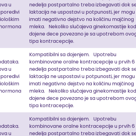
ova u
nedelja postpartalno treba izbegavati dok s
poredivi
laktacija ne uspostavi u potpunosti, jer mogu
ziološkim
imati negativno dejstvo na količinu majčinog
 hormona
mleka. Nekoliko slučajeva ginekomastije ko
dojene dece povezano je sa upotrebom ovo
tipa kontracepcije.
Kompatibilni sa dojenjem. Upotrebu
dataka.
kombinovane oralne kontracepcije u prvih 6
ova u
nedelja postpartalno treba izbegavati dok s
poredivi
laktacija ne uspostavi u potpunosti, jer mogu
ziološkim
imati negativno dejstvo na količinu majčinog
 hormona
mleka. Nekoliko slučajeva ginekomastije ko
dojene dece povezano je sa upotrebom ovo
tipa kontracepcije.
Kompatibilni sa dojenjem. Upotrebu
dataka.
kombinovane oralne kontracepcije u prvih 6
ova u
nedelja postpartalno treba izbegavati dok s