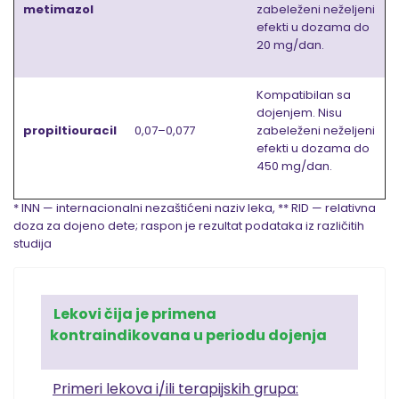
metimazol
zabeleženi neželjeni
efekti u dozama do
20 mg/dan.
Kompatibilan sa
dojenjem. Nisu
propiltiouracil
0,07–0,077
zabeleženi neželjeni
efekti u dozama do
450 mg/dan.
* INN — internacionalni nezaštićeni naziv leka, ** RID — relativna
doza za dojeno dete; raspon je rezultat podataka iz različitih
studija
Lekovi čija je primena
kontraindikovana u periodu dojenja
Primeri lekova i/ili terapijskih grupa: