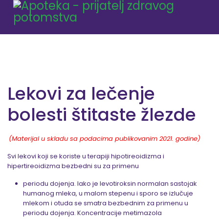
Lekovi za lečenje
bolesti štitaste žlezde
(Materijal u skladu sa podacima publikovanim 2021. godine)
Svi lekovi koji se koriste u terapiji hipotireoidizma i
hipertireoidizma bezbedni su za primenu
periodu dojenja. Iako je levotiroksin normalan sastojak
humanog mleka, u malom stepenu i sporo se izlučuje
mlekom i otuda se smatra bezbednim za primenu u
periodu dojenja. Koncentracije metimazola