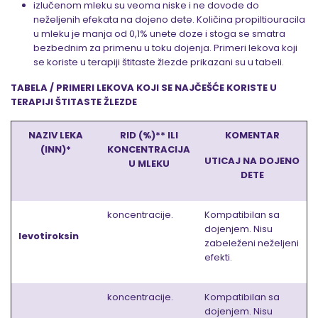
izlučenom mleku su veoma niske i ne dovode do
neželjenih efekata na dojeno dete. Količina propiltiouracila
u mleku je manja od 0,1% unete doze i stoga se smatra
bezbednim za primenu u toku dojenja. Primeri lekova koji
se koriste u terapiji štitaste žlezde prikazani su u tabeli.
TABELA /
PRIMERI LEKOVA KOJI SE NAJČEŠĆE KORISTE U
TERAPIJI ŠTITASTE ŽLEZDE
NAZIV LEKA
RID (%)** ILI
KOMENTAR
(INN)*
KONCENTRACIJA
UTICAJ NA DOJENO
U MLEKU
DETE
koncentracije.
Kompatibilan sa
dojenjem. Nisu
levotiroksin
zabeleženi neželjeni
efekti.
koncentracije.
Kompatibilan sa
dojenjem. Nisu