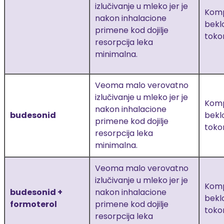
izlučivanje u mleko jer je
Kompa
nakon inhalacione
bekl
primene kod dojilje
toko
resorpcija leka
minimalna.
Veoma malo verovatno
izlučivanje u mleko jer je
Kompa
nakon inhalacione
budesonid
bekl
primene kod dojilje
toko
resorpcija leka
minimalna.
Veoma malo verovatno
izlučivanje u mleko jer je
Kompa
budesonid +
nakon inhalacione
bekl
formoterol
primene kod dojilje
toko
resorpcija leka