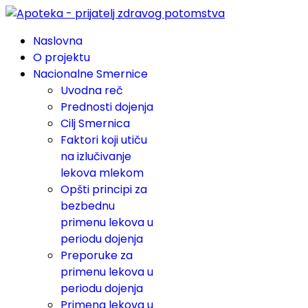
Naslovna
O projektu
Nacionalne Smernice
Uvodna reč
Prednosti dojenja
Cilj Smernica
Faktori koji utiču
na izlučivanje
lekova mlekom
Opšti principi za
bezbednu
primenu lekova u
periodu dojenja
Preporuke za
primenu lekova u
periodu dojenja
Primena lekova u