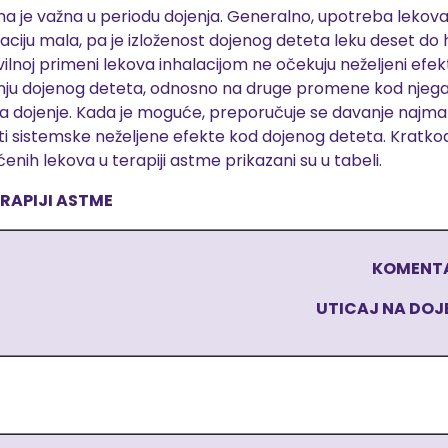
ma je važna u periodu dojenja. Generalno, upotreba leko
kulaciju mala, pa je izloženost dojenog deteta leku deset d
lnoj primeni lekova inhalacijom ne očekuju neželjeni efekti
anju dojenog deteta, odnosno na druge promene kod njega
ija za dojenje. Kada je moguće, preporučuje se davanje najm
vesti sistemske neželjene efekte kod dojenog deteta. Kratkod
h lekova u terapiji astme prikazani su u tabeli.
ERAPIJI ASTME
KOMENT
UTICAJ NA DOJ