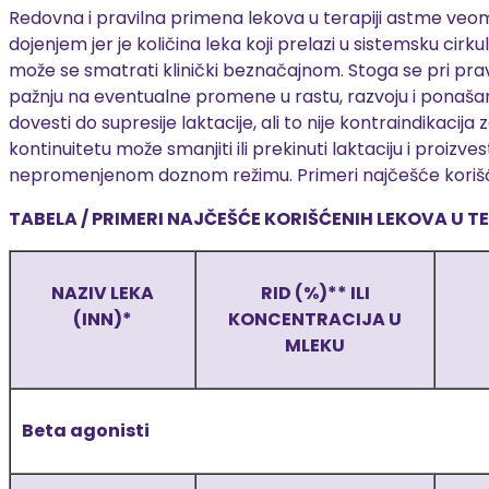
Redovna i pravilna primena lekova u terapiji astme veo
dojenjem jer je količina leka koji prelazi u sistemsku cir
može se smatrati klinički beznačajnom. Stoga se pri pravi
pažnju na eventualne promene u rastu, razvoju i ponaš
dovesti do supresije laktacije, ali to nije kontraindikac
kontinuitetu može smanjiti ili prekinuti laktaciju i proiz
nepromenjenom doznom režimu. Primeri najčešće korišćeni
TABELA /
PRIMERI NAJČEŠĆE KORIŠĆENIH LEKOVA U T
NAZIV LEKA
RID (%)** ILI
(INN)*
KONCENTRACIJA U
MLEKU
Beta agonisti