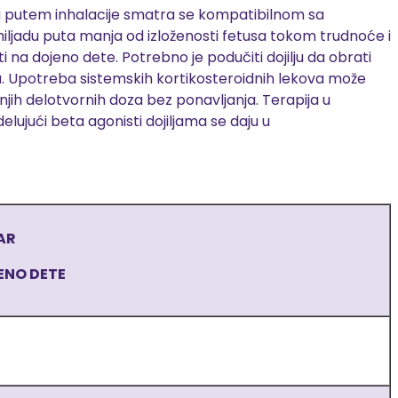
va putem inhalacije smatra se kompatibilnom sa
o hiljadu puta manja od izloženosti fetusa tokom trudnoće i
 na dojeno dete. Potrebno je podučiti dojilju da obrati
. Upotreba sistemskih kortikosteroidnih lekova može
anjih delotvornih doza bez ponavljanja. Terapija u
elujući beta agonisti dojiljama se daju u
AR
ENO DETE