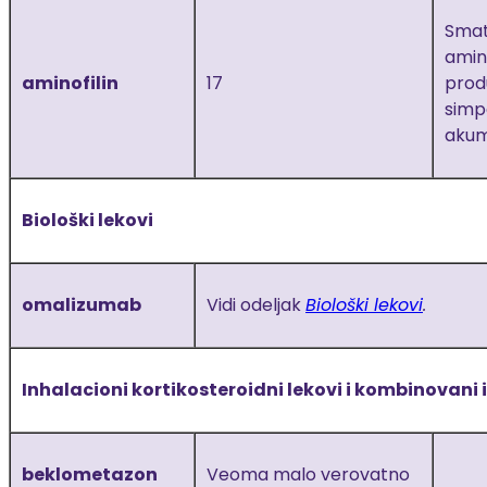
Smatr
amin
aminofilin
17
prod
simp
akumu
Biološki lekovi
omalizumab
Vidi odeljak
Biološki lekovi
.
Inhalacioni kortikosteroidni lekovi i kombinovani 
beklometazon
Veoma malo verovatno