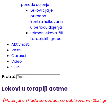
periodu dojenja
Lekovi čija je
primena
kontraindikovana
u periodu dojenja
Primeri lekova i/ili
terapijskih grupa
Aktivnosti
Vesti
Obrasci
Video
SFUS
Pretraži
Lekovi u terapiji astme
(Materijal u skladu sa podacima publikovanim 2021. g