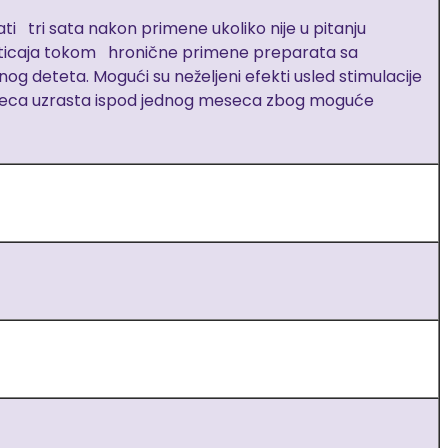
ti tri sata nakon primene ukoliko nije u pitanju
ticaja tokom hronične primene preparata sa
g deteta. Mogući su neželjeni efekti usled stimulacije
i deca uzrasta ispod jednog meseca zbog moguće