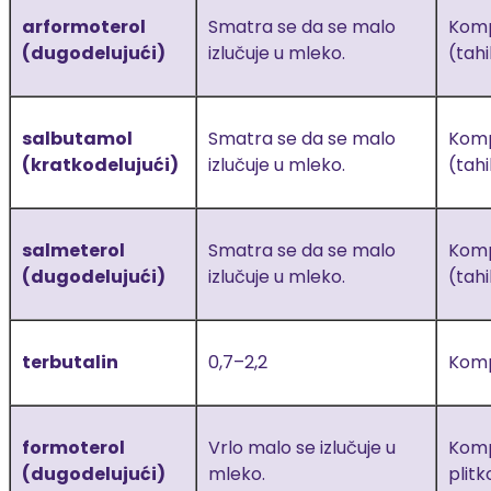
arformoterol
Smatra se da se malo
Komp
(dugodelujući)
izlučuje u mleko.
(tahi
salbutamol
Smatra se da se malo
Komp
(kratkodelujući)
izlučuje u mleko.
(tahi
salmeterol
Smatra se da se malo
Komp
(dugodelujući)
izlučuje u mleko.
(tahi
terbutalin
0,7–2,2
Kompa
formoterol
Vrlo malo se izlučuje u
Komp
(dugodelujući)
mleko.
plitk