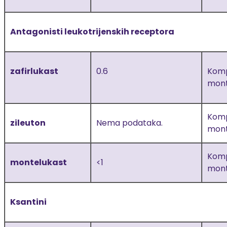
Antagonisti leukotrijenskih receptora
zafirlukast
0.6
Komp
mont
Komp
zileuton
Nema podataka.
mont
Komp
montelukast
<1
mont
Ksantini