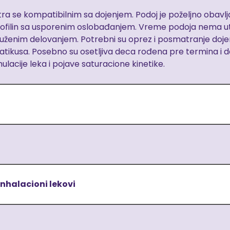
a se kompatibilnim sa dojenjem. Podoj je poželjno obavlja
ofilin sa usporenim oslobađanjem. Vreme podoja nema u
uženim delovanjem. Potrebni su oprez i posmatranje dojeno
atikusa. Posebno su osetljiva deca rođena pre termina 
lacije leka i pojave saturacione kinetike.
inhalacioni lekovi