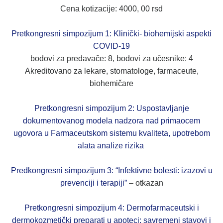
Cena kotizacije: 4000, 00 rsd
Pretkongresni simpozijum 1: Klinički- biohemijski aspekti
COVID-19
bodovi za predavače: 8, bodovi za učesnike: 4
Akreditovano za lekare, stomatologe, farmaceute,
biohemičare
Pretkongresni simpozijum 2: Uspostavljanje
dokumentovanog modela nadzora nad primaocem
ugovora u Farmaceutskom sistemu kvaliteta, upotrebom
alata analize rizika
Predkongresni simpozijum 3: “Infektivne bolesti: izazovi u
prevenciji i terapiji”
– otkazan
Pretkongresni simpozijum 4: Dermofarmaceutski i
dermokozmetički preparati u apoteci: savremeni stavovi i