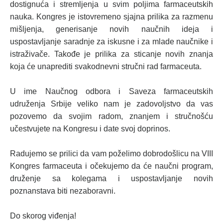
dostignuća i stremljenja u svim poljima farmaceutskih
nauka. Kongres je istovremeno sjajna prilika za razmenu
mišljenja, generisanje novih naučnih ideja i
uspostavljanje saradnje za iskusne i za mlade naučnike i
istraživače. Takođe je prilika za sticanje novih znanja
koja će unaprediti svakodnevni stručni rad farmaceuta.
U ime Naučnog odbora i Saveza farmaceutskih
udruženja Srbije veliko nam je zadovoljstvo da vas
pozovemo da svojim radom, znanjem i stručnošću
učestvujete na Kongresu i date svoj doprinos.
Radujemo se prilici da vam poželimo dobrodošlicu na VIII
Kongres farmaceuta i očekujemo da će naučni program,
druženje sa kolegama i uspostavljanje novih
poznanstava biti nezaboravni.
Do skorog viđenja!