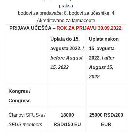
praksa
bodovi za predavače: 8, bodovi za učesnike: 4
Akreditovano za farmaceute
PRIJAVA UČEŠĆA
–
ROK ZA PRIJAVU 30.09.2022.
Uplata do 15.
Uplata nakon
avgusta 2022. /
15. avgusta
before August
2022. /
after
15, 2022
August 15,
2022
Kongres /
Congress
Članovi SFUS-a /
18000
25000 RSD/200
SFUS members
RSD/150 EU
EUR