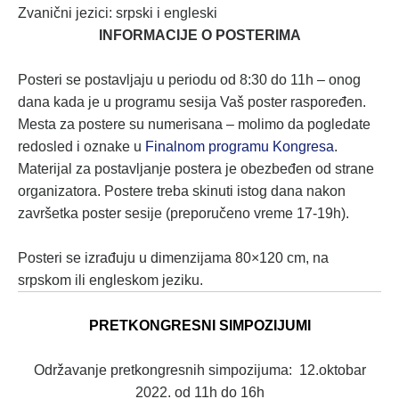
Zvanični jezici: srpski i engleski
INFORMACIJE O POSTERIMA
Posteri se postavljaju u periodu od 8:30 do 11h – onog
dana kada je u programu sesija Vaš poster raspoređen.
Mesta za postere su numerisana – molimo da pogledate
redosled i oznake u
Finalnom programu Kongresa
.
Materijal za postavljanje postera je obezbeđen od strane
organizatora. Postere treba skinuti istog dana nakon
završetka poster sesije (preporučeno vreme 17-19h).
Posteri se izrađuju u dimenzijama 80×120 cm, na
srpskom ili engleskom jeziku.
PRETKONGRESNI SIMPOZIJUMI
Održavanje pretkongresnih simpozijuma: 12.oktobar
2022. od 11h do 16h