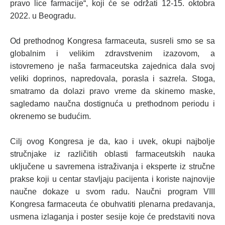
pravo lice farmacije“, koji će se održati 12-15. oktobra
2022. u Beogradu.
Od prethodnog Kongresa farmaceuta, susreli smo se sa
globalnim i velikim zdravstvenim izazovom, a
istovremeno je naša farmaceutska zajednica dala svoj
veliki doprinos, napredovala, porasla i sazrela. Stoga,
smatramo da dolazi pravo vreme da skinemo maske,
sagledamo naučna dostignuća u prethodnom periodu i
okrenemo se budućim.
Cilj ovog Kongresa je da, kao i uvek, okupi najbolje
stručnjake iz različitih oblasti farmaceutskih nauka
uključene u savremena istraživanja i eksperte iz stručne
prakse koji u centar stavljaju pacijenta i koriste najnovije
naučne dokaze u svom radu. Naučni program VIII
Kongresa farmaceuta će obuhvatiti plenarna predavanja,
usmena izlaganja i poster sesije koje će predstaviti nova