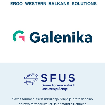
Savez farmaceutskih udruženja Srbije je profesionalno
društvo farmaceuta, čiji je primarni cilj stručno