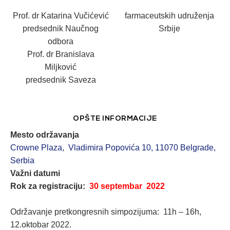
Prof. dr Katarina Vučićević
farmaceutskih udruženja
predsednik Naučnog
Srbije
odbora
Prof. dr Branislava
Miljković
predsednik Saveza
OPŠTE INFORMACIJE
Mesto održavanja
Crowne Plaza, Vladimira Popovića 10, 11070 Belgrade,
Serbia
Važni datumi
Rok za registraciju:
30 septembar 2022
Održavanje pretkongresnih simpozijuma: 11h – 16h,
12.oktobar 2022.