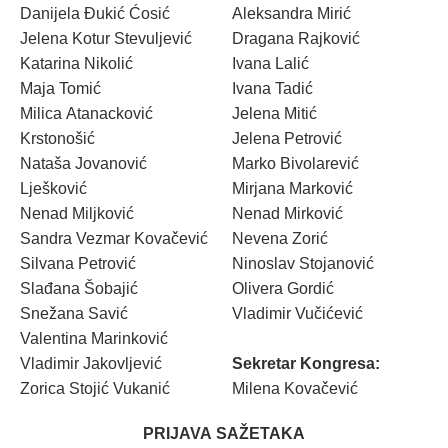
Danijela Đukić Ćosić
Aleksandra Mirić
Jelena Kotur Stevuljević
Dragana Rajković
Katarina Nikolić
Ivana Lalić
Maja Tomić
Ivana Tadić
Milica Atanacković
Jelena Mitić
Krstonošić
Jelena Petrović
Nataša Jovanović
Marko Bivolarević
Lješković
Mirjana Marković
Nenad Miljković
Nenad Mirković
Sandra Vezmar Kovačević
Nevena Zorić
Silvana Petrović
Ninoslav Stojanović
Slađana Šobajić
Olivera Gordić
Snežana Savić
Vladimir Vučićević
Valentina Marinković
Vladimir Jakovljević
Sekretar Kongresa:
Zorica Stojić Vukanić
Milena Kovačević
PRIJAVA SAŽETAKA