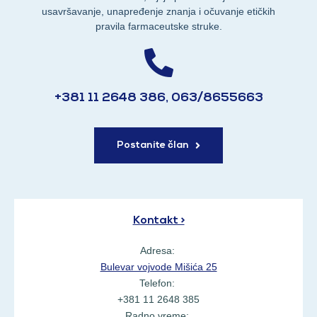
usavršavanje, unapređenje znanja i očuvanje etičkih
pravila farmaceutske struke.
+381 11 2648 386, 063/8655663
Postanite član
Kontakt >
Adresa:
Bulevar vojvode Mišića 25
Telefon:
+381 11 2648 385
Radno vreme: