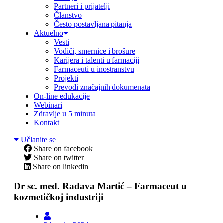
Partneri i prijatelji
Članstvo
Često postavljana pitanja
Aktuelno
Vesti
Vodiči, smernice i brošure
Karijera i talenti u farmaciji
Farmaceuti u inostranstvu
Projekti
Prevodi značajnih dokumenata
On-line edukacije
Webinari
Zdravlje u 5 minuta
Kontakt
Učlanite se
Share on facebook
Share on twitter
Share on linkedin
Dr sc. med. Radava Martić – Farmaceut u
kozmetičkoj industriji