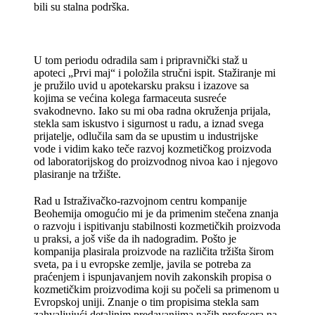
bili su stalna podrška.
U tom periodu odradila sam i pripravnički staž u
apoteci „Prvi maj“ i položila stručni ispit. Stažiranje mi
je pružilo uvid u apotekarsku praksu i izazove sa
kojima se većina kolega farmaceuta susreće
svakodnevno. Iako su mi oba radna okruženja prijala,
stekla sam iskustvo i sigurnost u radu, a iznad svega
prijatelje, odlučila sam da se upustim u industrijske
vode i vidim kako teče razvoj kozmetičkog proizvoda
od laboratorijskog do proizvodnog nivoa kao i njegovo
plasiranje na tržište.
Rad u Istraživačko-razvojnom centru kompanije
Beohemija omogućio mi je da primenim stečena znanja
o razvoju i ispitivanju stabilnosti kozmetičkih proizvoda
u praksi, a još više da ih nadogradim. Pošto je
kompanija plasirala proizvode na različita tržišta širom
sveta, pa i u evropske zemlje, javila se potreba za
praćenjem i ispunjavanjem novih zakonskih propisa o
kozmetičkim proizvodima koji su počeli sa primenom u
Evropskoj uniji. Znanje o tim propisima stekla sam
zahvaljujući detaljnim predavanjima naših profesora na