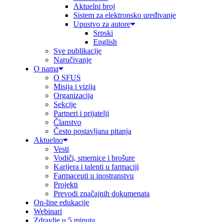
Aktuelni broj
Sistem za elektronsko uređivanje
Upustvo za autore
Srpski
English
Sve publikacije
Naručivanje
O nama
O SFUS
Misija i vizija
Organizacija
Sekcije
Partneri i prijatelji
Članstvo
Često postavljana pitanja
Aktuelno
Vesti
Vodiči, smernice i brošure
Karijera i talenti u farmaciji
Farmaceuti u inostranstvu
Projekti
Prevodi značajnih dokumenata
On-line edukacije
Webinari
Zdravlje u 5 minuta