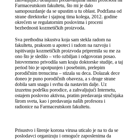
Farmaceutskom fakultetu, što mi je dalo
samopouzdanje da se upustim u tu oblast. Podržana od
strane direktorke i sjajnog tima kolega, 2012. godine
okrećem se regulatornim poslovima i proceni
bezbednosti kozmetičkih proizvoda.
Sva prethodna iskustva koja sam stekla radom na
fakultetu, praksom u apoteci i radom na razvoju i
ispitivanju kozmetičkih proizvoda pripremila su me za
ono što je sledilo – vrlo ozbiljan i odgovoran posao.
Istovremeno privodila sam kraju doktorske studije, a taj
period bio je upotpunjen i posebnim, prelepim
porodičnim trenucima – stizala su deca. Dolazak dece
doneo je puno porodičnih obaveza, a s druge strane
dobila sam snagu i svrhu da nastavim dalje. Uz
izuzetnu podršku porodice, a zahvaljujući Internetu,
ostajem poslovno aktivna, pratim predavanja stručnjaka
širom sveta, kao i predavanja naših profesora i
radionice na Farmaceutskom fakultetu.
Prisustvo i širenje korona virusa uticalo je na to da se
poslodavci organizuju i omoguće zaposlenima da