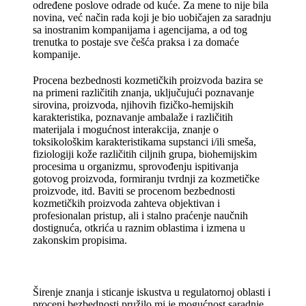
određene poslove odrade od kuće. Za mene to nije bila
novina, već način rada koji je bio uobičajen za saradnju
sa inostranim kompanijama i agencijama, a od tog
trenutka to postaje sve češća praksa i za domaće
kompanije.
Procena bezbednosti kozmetičkih proizvoda bazira se
na primeni različitih znanja, uključujući poznavanje
sirovina, proizvoda, njihovih fizičko-hemijskih
karakteristika, poznavanje ambalaže i različitih
materijala i mogućnost interakcija, znanje o
toksikološkim karakteristikama supstanci i/ili smeša,
fiziologiji kože različitih ciljnih grupa, biohemijskim
procesima u organizmu, sprovođenju ispitivanja
gotovog proizvoda, formiranju tvrdnji za kozmetičke
proizvode, itd. Baviti se procenom bezbednosti
kozmetičkih proizvoda zahteva objektivan i
profesionalan pristup, ali i stalno praćenje naučnih
dostignuća, otkrića u raznim oblastima i izmena u
zakonskim propisima.
Širenje znanja i sticanje iskustva u regulatornoj oblasti i
proceni bezbednosti pružilo mi je mogućnost saradnje