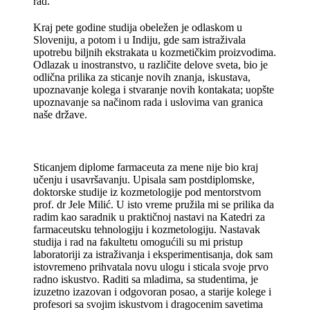
rad.
Kraj pete godine studija obeležen je odlaskom u
Sloveniju, a potom i u Indiju, gde sam istraživala
upotrebu biljnih ekstrakata u kozmetičkim proizvodima.
Odlazak u inostranstvo, u različite delove sveta, bio je
odlična prilika za sticanje novih znanja, iskustava,
upoznavanje kolega i stvaranje novih kontakata; uopšte
upoznavanje sa načinom rada i uslovima van granica
naše države.
Sticanjem diplome farmaceuta za mene nije bio kraj
učenju i usavršavanju. Upisala sam postdiplomske,
doktorske studije iz kozmetologije pod mentorstvom
prof. dr Jele Milić. U isto vreme pružila mi se prilika da
radim kao saradnik u praktičnoj nastavi na Katedri za
farmaceutsku tehnologiju i kozmetologiju. Nastavak
studija i rad na fakultetu omogućili su mi pristup
laboratoriji za istraživanja i eksperimentisanja, dok sam
istovremeno prihvatala novu ulogu i sticala svoje prvo
radno iskustvo. Raditi sa mladima, sa studentima, je
izuzetno izazovan i odgovoran posao, a starije kolege i
profesori sa svojim iskustvom i dragocenim savetima