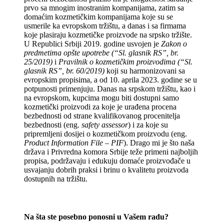
prvo sa mnogim inostranim kompanijama, zatim sa
domaćim kozmetičkim kompanijama koje su se
usmerile ka evropskom tržištu, a danas i sa firmama
koje plasiraju kozmetičke proizvode na srpsko tržište.
U Republici Srbiji 2019. godine usvojen je
Zakon o
predmetima opšte upotrebe (“Sl. glasnik RS”, br.
25/2019)
i
Pravilnik o kozmetičkim proizvodima
(“Sl.
glasnik RS”, br. 60/2019)
koji su harmonizovani sa
evropskim propisima, a od 10. aprila 2023. godine se u
potpunosti primenjuju. Danas na srpskom tržištu, kao i
na evropskom, kupcima mogu biti dostupni samo
kozmetički proizvodi za koje je urađena procena
bezbednosti od strane kvalifikovanog procenitelja
bezbednosti (eng.
safety assessor
) i za koje su
pripremljeni dosijei o kozmetičkom proizvodu (eng.
Product Information File – PIF
). Drago mi je što naša
država i Privredna komora Srbije teže primeni najboljih
propisa, podržavaju i edukuju domaće proizvođače u
usvajanju dobrih praksi i brinu o kvalitetu proizvoda
dostupnih na tržištu.
Na šta ste posebno ponosni u Vašem radu?