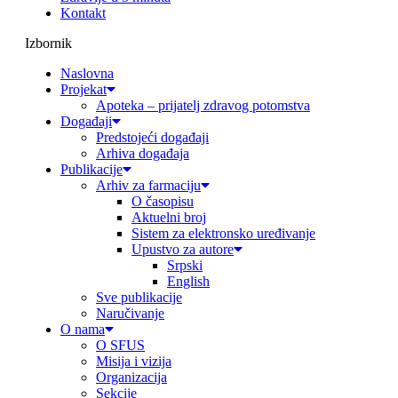
Kontakt
Izbornik
Naslovna
Projekat
Apoteka – prijatelj zdravog potomstva
Događaji
Predstojeći događaji
Arhiva događaja
Publikacije
Arhiv za farmaciju
O časopisu
Aktuelni broj
Sistem za elektronsko uređivanje
Upustvo za autore
Srpski
English
Sve publikacije
Naručivanje
O nama
O SFUS
Misija i vizija
Organizacija
Sekcije