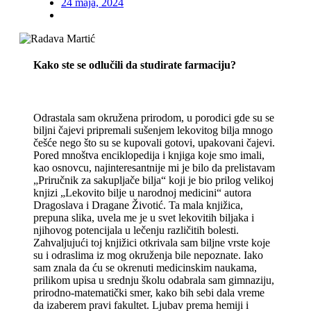
24 maja, 2024
Kako ste se odlučili da studirate farmaciju
?
Odrastala sam okružena prirodom, u porodici gde su se
biljni čajevi pripremali sušenjem lekovitog bilja mnogo
češće nego što su se kupovali gotovi, upakovani čajevi.
Pored mnoštva enciklopedija i knjiga koje smo imali,
kao osnovcu, najinteresantnije mi je bilo da prelistavam
„Priručnik za sakupljače bilja“ koji je bio prilog velikoj
knjizi „Lekovito bilje u narodnoj medicini“ autora
Dragoslava i Dragane Životić. Ta mala knjižica,
prepuna slika, uvela me je u svet lekovitih biljaka i
njihovog potencijala u lečenju različitih bolesti.
Zahvaljujući toj knjižici otkrivala sam biljne vrste koje
su i odraslima iz mog okruženja bile nepoznate. Iako
sam znala da ću se okrenuti medicinskim naukama,
prilikom upisa u srednju školu odabrala sam gimnaziju,
prirodno-matematički smer, kako bih sebi dala vreme
da izaberem pravi fakultet. Ljubav prema hemiji i