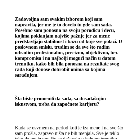
Zadovoljna sam svakim izborom koji sam
napravila, jer me je to dovelo tu gde sam sada.
Posebno sam ponosna na svoju porodicu i decu,
kojima poklanjam najviše pažnje jer za mene
predstavljaju stabilnost i bazu od koje sve polazi. U
poslovnom smislu, trudim se da sve što radim
odradim profesionalno, precizno, objektivno, bez
kompromisa i na najbolji mogući način u datom
trenutku, kako bih bila ponosna na rezultate svog
rada koji donose dobrobit onima sa kojima
sarađujem.
Šta biste promenili da sada, sa dosadašnjim
iskustvom, treba da započnete karijeru?
Kada se osvrnem na period koji je iza mene i na sve što
sam prošla, zapravo ništa ne bih menjala. Sve je teklo
tako da me je ono što se dešavalo u jednom trenutku