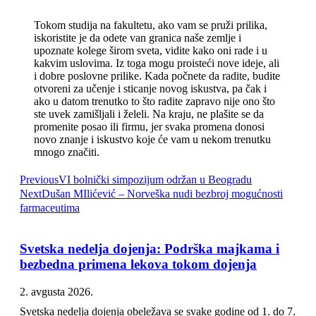
Tokom studija na fakultetu, ako vam se pruži prilika,
iskoristite je da odete van granica naše zemlje i
upoznate kolege širom sveta, vidite kako oni rade i u
kakvim uslovima. Iz toga mogu proisteći nove ideje, ali
i dobre poslovne prilike. Kada počnete da radite, budite
otvoreni za učenje i sticanje novog iskustva, pa čak i
ako u datom trenutko to što radite zapravo nije ono što
ste uvek zamišljali i želeli. Na kraju, ne plašite se da
promenite posao ili firmu, jer svaka promena donosi
novo znanje i iskustvo koje će vam u nekom trenutku
mnogo značiti.
Previous
VI bolnički simpozijum održan u Beogradu
Next
Dušan MIlićević – Norveška nudi bezbroj mogućnosti
farmaceutima
Svetska nedelja dojenja: Podrška majkama i
bezbedna primena lekova tokom dojenja
2. avgusta 2026.
Svetska nedelja dojenja obeležava se svake godine od 1. do 7.