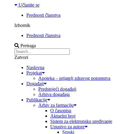
Učlanite se
Prednosti članstva
Izbornik
Prednosti članstva
Pretraga
Zatvori
Naslovna
Projekat
Apoteka – prijatelj zdravog potomstva
Događaji
Predstojeći događaji
Arhiva događaja
Publikacije
Arhiv za farmaciju
O časopisu
Aktuelni broj
Sistem za elektronsko uređivanje
Upustvo za autore
Srpski