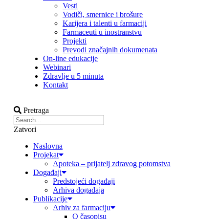
Vesti
Vodiči, smernice i brošure
Karijera i talenti u farmaciji
Farmaceuti u inostranstvu
Projekti
Prevodi značajnih dokumenata
On-line edukacije
Webinari
Zdravlje u 5 minuta
Kontakt
Pretraga
Zatvori
Naslovna
Projekat
Apoteka – prijatelj zdravog potomstva
Događaji
Predstojeći događaji
Arhiva događaja
Publikacije
Arhiv za farmaciju
O časopisu