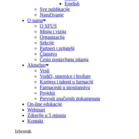
English
Sve publikacije
Naručivanje
O nama
O SFUS
Misija i vizija
Organizacija
Sekcije
Partneri i prijatelji
Članstvo
Često postavljana pitanja
Aktuelno
Vesti
Vodiči, smernice i brošure
Karijera i talenti u farmaciji
Farmaceuti u inostranstvu
Projekti
Prevodi značajnih dokumenata
On-line edukacije
Webinari
Zdravlje u 5 minuta
Kontakt
Izbornik