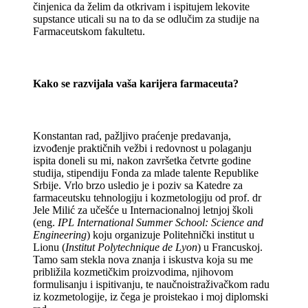
činjenica da želim da otkrivam i ispitujem lekovite
supstance uticali su na to da se odlučim za studije na
Farmaceutskom fakultetu.
Kako se razvijala vaša karijera farmaceuta?
Konstantan rad, pažljivo praćenje predavanja,
izvođenje praktičnih vežbi i redovnost u polaganju
ispita doneli su mi, nakon završetka četvrte godine
studija, stipendiju Fonda za mlade talente Republike
Srbije. Vrlo brzo usledio je i poziv sa Katedre za
farmaceutsku tehnologiju i kozmetologiju od prof. dr
Jele Milić za učešće u Internacionalnoj letnjoj školi
(eng.
IPL International Summer School: Science and
Engineering
) koju organizuje Politehnički institut u
Lionu (
Institut Polytechnique de Lyon
) u Francuskoj.
Tamo sam stekla nova znanja i iskustva koja su me
približila kozmetičkim proizvodima, njihovom
formulisanju i ispitivanju, te naučnoistraživačkom radu
iz kozmetologije, iz čega je proistekao i moj diplomski