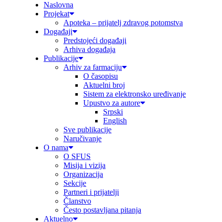
Naslovna
Projekat
Apoteka – prijatelj zdravog potomstva
Događaji
Predstojeći događaji
Arhiva događaja
Publikacije
Arhiv za farmaciju
O časopisu
Aktuelni broj
Sistem za elektronsko uređivanje
Upustvo za autore
Srpski
English
Sve publikacije
Naručivanje
O nama
O SFUS
Misija i vizija
Organizacija
Sekcije
Partneri i prijatelji
Članstvo
Često postavljana pitanja
Aktuelno