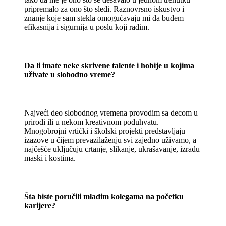
pripremalo za ono što sledi. Raznovrsno iskustvo i
znanje koje sam stekla omogućavaju mi da budem
efikasnija i sigurnija u poslu koji radim.
Da li imate neke skrivene talente i hobije u kojima
uživate u slobodno vreme?
Najveći deo slobodnog vremena provodim sa decom u
prirodi ili u nekom kreativnom poduhvatu.
Mnogobrojni vrtićki i školski projekti predstavljaju
izazove u čijem prevazilaženju svi zajedno uživamo, a
najčešće uključuju crtanje, slikanje, ukrašavanje, izradu
maski i kostima.
Šta biste poručili mladim kolegama na početku
karijere?