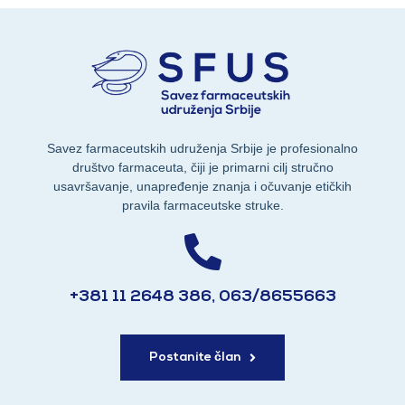
Savez farmaceutskih udruženja Srbije je profesionalno
društvo farmaceuta, čiji je primarni cilj stručno
usavršavanje, unapređenje znanja i očuvanje etičkih
pravila farmaceutske struke.
+381 11 2648 386, 063/8655663
Postanite član