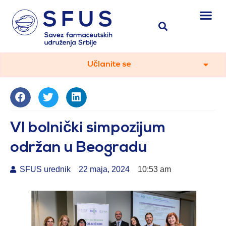
Učlanite se
VI bolnički simpozijum
održan u Beogradu
SFUS urednik
22 maja, 2024
10:53 am