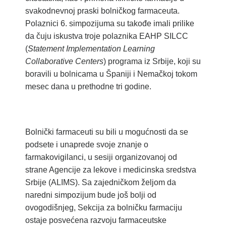
svakodnevnoj praski bolničkog farmaceuta.
Polaznici 6. simpozijuma su takođe imali prilike
da čuju iskustva troje polaznika EAHP SILCC
(
Statement Implementation Learning
Collaborative Centers
) programa iz Srbije, koji su
boravili u bolnicama u Španiji i Nemačkoj tokom
mesec dana u prethodne tri godine.
Bolnički farmaceuti su bili u mogućnosti da se
podsete i unaprede svoje znanje o
farmakovigilanci, u sesiji organizovanoj od
strane Agencije za lekove i medicinska sredstva
Srbije (ALIMS). Sa zajedničkom željom da
naredni simpozijum bude još bolji od
ovogodišnjeg, Sekcija za bolničku farmaciju
ostaje posvećena razvoju farmaceutske