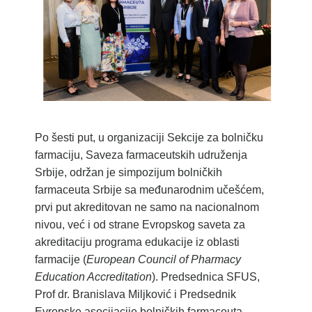
Po šesti put, u organizaciji Sekcije za bolničku
farmaciju, Saveza farmaceutskih udruženja
Srbije, održan je simpozijum bolničkih
farmaceuta Srbije sa međunarodnim učešćem,
prvi put akreditovan ne samo na nacionalnom
nivou, već i od strane Evropskog saveta za
akreditaciju programa edukacije iz oblasti
farmacije (
European Council of Pharmacy
Education Accreditation
). Predsednica SFUS,
Prof dr. Branislava Miljković i Predsednik
Evropske asocijacije bolničkih farmaceuta