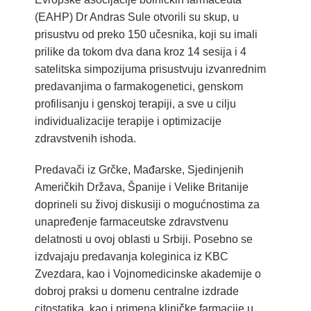
(EAHP) Dr Andras Sule otvorili su skup, u
prisustvu od preko 150 učesnika, koji su imali
prilike da tokom dva dana kroz 14 sesija i 4
satelitska simpozijuma prisustvuju izvanrednim
predavanjima o farmakogenetici, genskom
profilisanju i genskoj terapiji, a sve u cilju
individualizacije terapije i optimizacije
zdravstvenih ishoda.
Predavači iz Grčke, Mađarske, Sjedinjenih
Američkih Država, Španije i Velike Britanije
doprineli su živoj diskusiji o mogućnostima za
unapređenje farmaceutske zdravstvenu
delatnosti u ovoj oblasti u Srbiji. Posebno se
izdvajaju predavanja koleginica iz KBC
Zvezdara, kao i Vojnomedicinske akademije o
dobroj praksi u domenu centralne izdrade
citostatika, kao i primena kliničke farmacije u